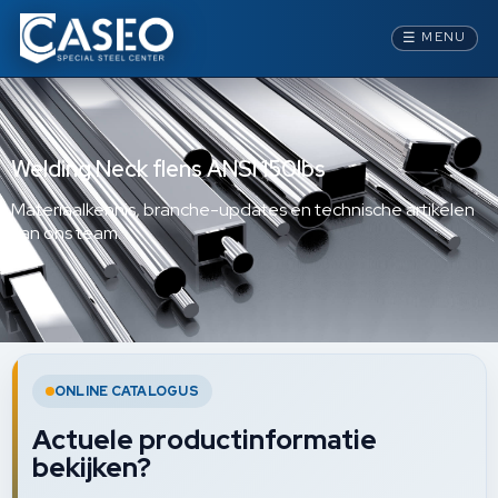
☰
MENU
Welding Neck flens ANSI 150lbs
Materiaalkennis, branche-updates en technische artikelen
van ons team.
ONLINE CATALOGUS
Actuele productinformatie
bekijken?