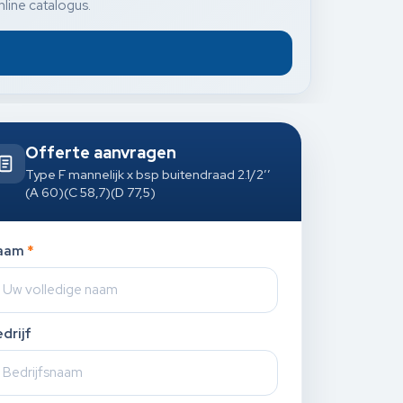
nline catalogus.
Offerte aanvragen
Type F mannelijk x bsp buitendraad 2.1/2’’
(A 60)(C 58,7)(D 77,5)
aam
*
drijf