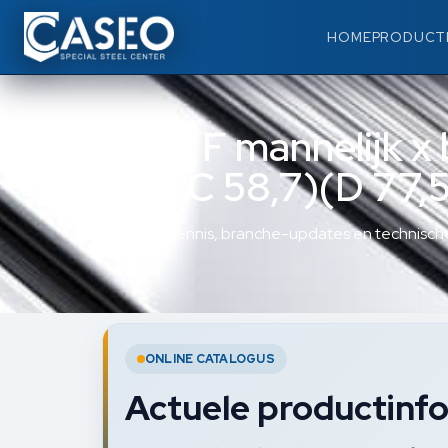
HOME
PRODUCT
Type F mannelijk x 
60)(C 58,7)(D 77,5
Materiaalkennis, branche-updates en technische
ONLINE CATALOGUS
Actuele productinfo