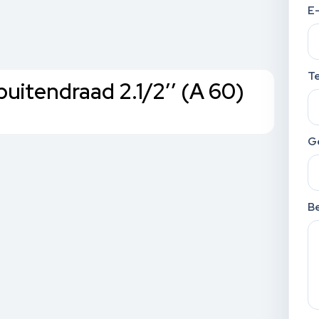
E
T
buitendraad 2.1/2’’ (A 60)
G
Be