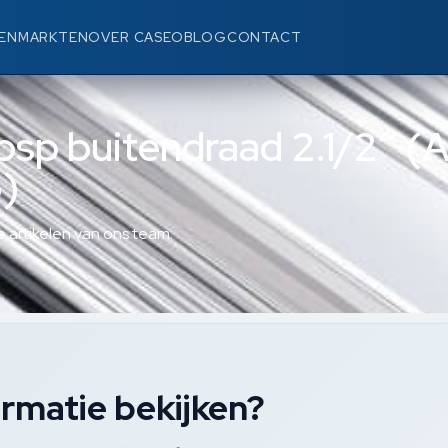
EN
MARKTEN
OVER CASEO
BLOG
CONTACT
bsp buitendraad 2.1/2’’ (
)
 artikelen van ons team.
rmatie bekijken?