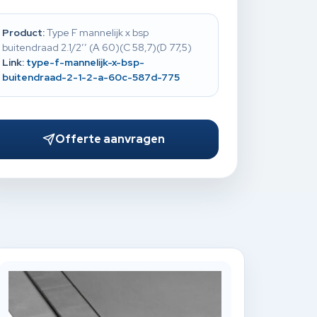
Product:
Type F mannelijk x bsp
buitendraad 2.1/2’’ (A 60)(C 58,7)(D 77,5)
Link:
type-f-mannelijk-x-bsp-
buitendraad-2-1-2-a-60c-587d-775
Offerte aanvragen