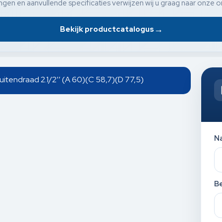
gen en aanvullende specificaties verwijzen wij u graag naar onze o
→
Bekijk productcatalogus
uitendraad 2.1/2’’ (A 60)(C 58,7)(D 77,5)
N
Be