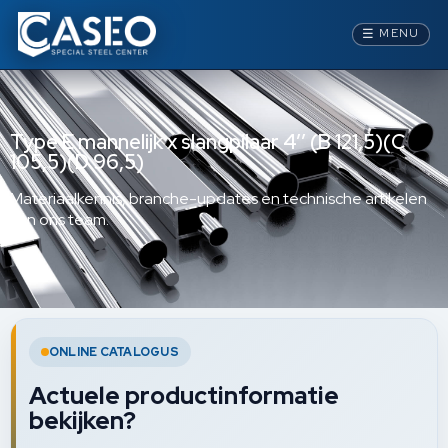
☰
MENU
Type E mannelijk x slangpilaar 4’’ (B 121,5)(C
105,5)(D 96,5)
Materiaalkennis, branche-updates en technische artikelen
van ons team.
ONLINE CATALOGUS
Actuele productinformatie
bekijken?