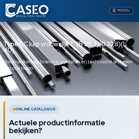
☰
MENU
Type DC kap vrouwelijk 1’’ (B 59,3)(D 10,8)(L
40)
Materiaalkennis, branche-updates en technische artikelen
van ons team.
ONLINE CATALOGUS
Actuele productinformatie
bekijken?