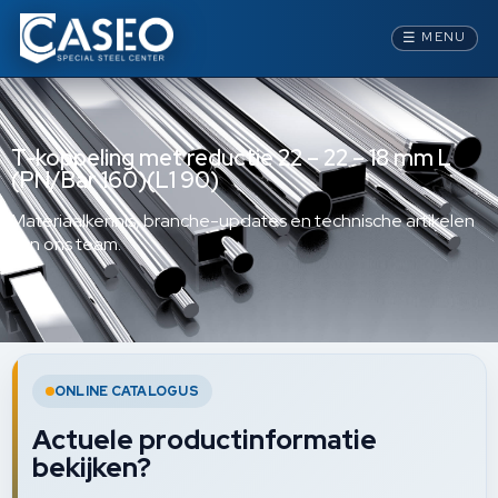
☰
MENU
T-koppeling met reductie 22 – 22 – 18 mm L
(PN/Bar 160)(L1 90)
Materiaalkennis, branche-updates en technische artikelen
van ons team.
ONLINE CATALOGUS
Actuele productinformatie
bekijken?