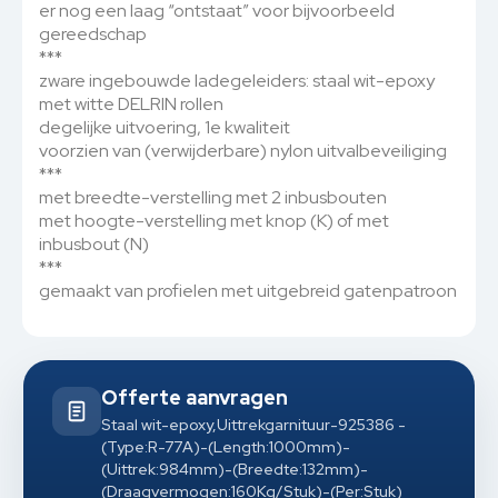
er nog een laag “ontstaat” voor bijvoorbeeld
gereedschap
***
zware ingebouwde ladegeleiders: staal wit-epoxy
met witte DELRIN rollen
degelijke uitvoering, 1e kwaliteit
voorzien van (verwijderbare) nylon uitvalbeveiliging
***
met breedte-verstelling met 2 inbusbouten
met hoogte-verstelling met knop (K) of met
inbusbout (N)
***
gemaakt van profielen met uitgebreid gatenpatroon
Offerte aanvragen
Staal wit-epoxy,Uittrekgarnituur-925386 -
(Type:R-77A)-(Length:1000mm)-
(Uittrek:984mm)-(Breedte:132mm)-
(Draagvermogen:160Kg/Stuk)-(Per:Stuk)