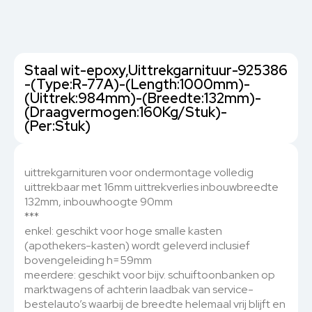
Staal wit-epoxy,Uittrekgarnituur-925386
-(Type:R-77A)-(Length:1000mm)-
(Uittrek:984mm)-(Breedte:132mm)-
(Draagvermogen:160Kg/Stuk)-
(Per:Stuk)
uittrekgarnituren voor ondermontage volledig
uittrekbaar met 16mm uittrekverlies inbouwbreedte
132mm, inbouwhoogte 90mm
***
enkel: geschikt voor hoge smalle kasten
(apothekers-kasten) wordt geleverd inclusief
bovengeleiding h=59mm
meerdere: geschikt voor bijv. schuiftoonbanken op
marktwagens of achterin laadbak van service-
bestelauto’s waarbij de breedte helemaal vrij blijft en