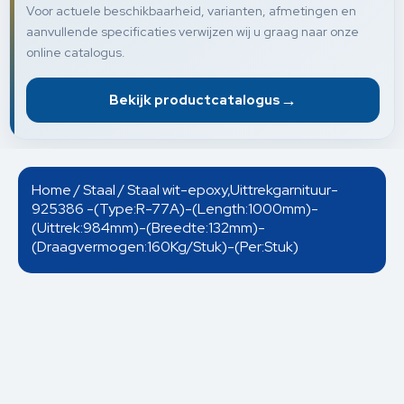
Voor actuele beschikbaarheid, varianten, afmetingen en
aanvullende specificaties verwijzen wij u graag naar onze
online catalogus.
→
Bekijk productcatalogus
Home
/
Staal
/ Staal wit-epoxy,Uittrekgarnituur-
925386 -(Type:R-77A)-(Length:1000mm)-
(Uittrek:984mm)-(Breedte:132mm)-
(Draagvermogen:160Kg/Stuk)-(Per:Stuk)