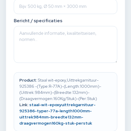
Bericht / specificaties
Product:
Staal wit-epoxy,Uittrekgarnituur-
925386 -(Type:R-77A)-(Length:1000mm)-
(Uittrek:984mm)-(Breedte:132mm)-
(Draagvermogen:160Kg/Stuk)-(Per:Stuk)
Link:
staal-wit-epoxyuittrekgarnituur-
925386-typer-77a-length1000mm-
uittrek984mm-breedte132mm-
draagvermogen160kg-stuk-perstuk