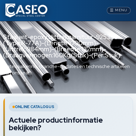
☰
MENU
Staal wit-epoxy,Uittrekgarnituur-925386 -
(Type:R-77A)-(Length:1000mm)-
(Uittrek:984mm)-(Breedte:132mm)-
(Draagvermogen:160Kg/Stuk)-(Per:Stuk)
Materiaalkennis, branche-updates en technische artikelen
van ons team.
ONLINE CATALOGUS
Actuele productinformatie
bekijken?