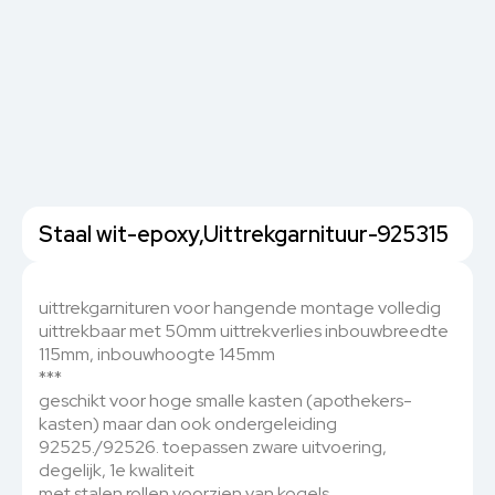
Staal wit-epoxy,Uittrekgarnituur-925315
uittrekgarnituren voor hangende montage volledig
uittrekbaar met 50mm uittrekverlies inbouwbreedte
115mm, inbouwhoogte 145mm
***
geschikt voor hoge smalle kasten (apothekers-
kasten) maar dan ook ondergeleiding
92525./92526. toepassen zware uitvoering,
degelijk, 1e kwaliteit
met stalen rollen voorzien van kogels