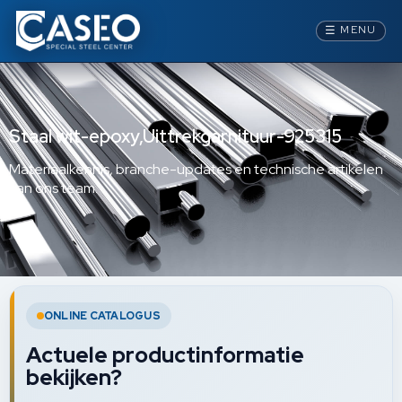
☰
MENU
Staal wit-epoxy,Uittrekgarnituur-925315
Materiaalkennis, branche-updates en technische artikelen
van ons team.
ONLINE CATALOGUS
Actuele productinformatie
bekijken?