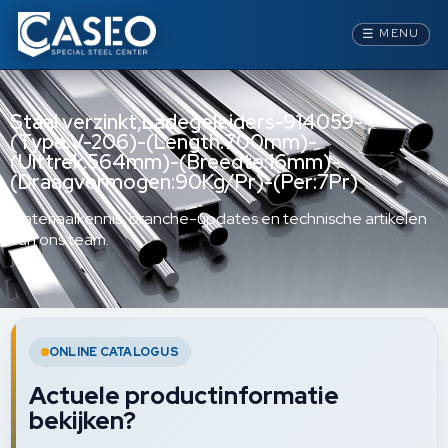
☰
MENU
Staal verzinkt,Ladegeleiders-914059-
(Type:V-206)-(Length:700mm)-
(Uittrek:564mm)-(Breedte:16mm)-
(Draagvermogen:90Kg/Pr)-(Per:7Pr)
Materiaalkennis, branche-updates en technische artikelen
van ons team.
ONLINE CATALOGUS
Actuele productinformatie
bekijken?