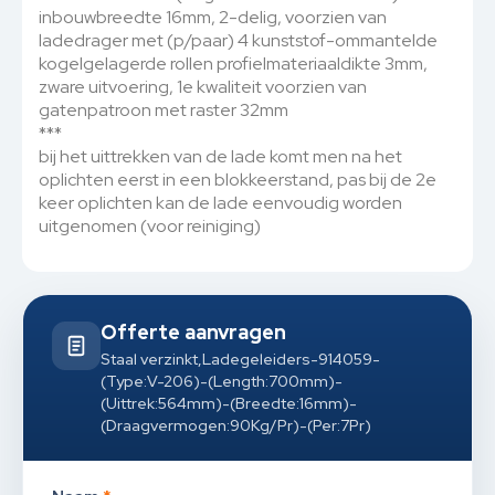
inbouwbreedte 16mm, 2-delig, voorzien van
ladedrager met (p/paar) 4 kunststof-ommantelde
kogelgelagerde rollen profielmateriaaldikte 3mm,
zware uitvoering, 1e kwaliteit voorzien van
gatenpatroon met raster 32mm
***
bij het uittrekken van de lade komt men na het
oplichten eerst in een blokkeerstand, pas bij de 2e
keer oplichten kan de lade eenvoudig worden
uitgenomen (voor reiniging)
Offerte aanvragen
Staal verzinkt,Ladegeleiders-914059-
(Type:V-206)-(Length:700mm)-
(Uittrek:564mm)-(Breedte:16mm)-
(Draagvermogen:90Kg/Pr)-(Per:7Pr)