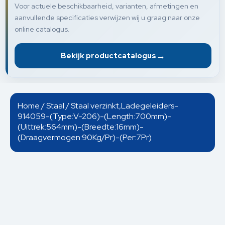
Voor actuele beschikbaarheid, varianten, afmetingen en
aanvullende specificaties verwijzen wij u graag naar onze
online catalogus.
→
Bekijk productcatalogus
Home
/
Staal
/ Staal verzinkt,Ladegeleiders-
914059-(Type:V-206)-(Length:700mm)-
(Uittrek:564mm)-(Breedte:16mm)-
(Draagvermogen:90Kg/Pr)-(Per:7Pr)