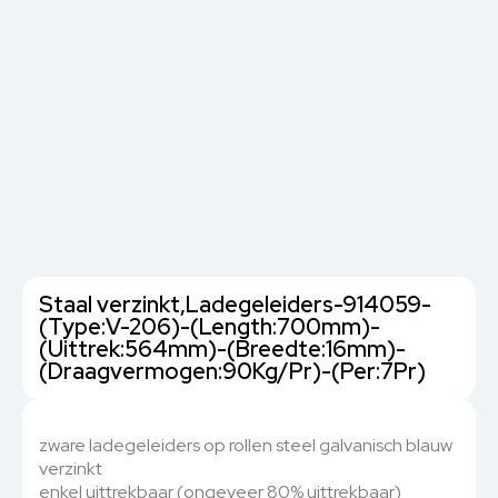
Staal verzinkt,Ladegeleiders-914059-
(Type:V-206)-(Length:700mm)-
(Uittrek:564mm)-(Breedte:16mm)-
(Draagvermogen:90Kg/Pr)-(Per:7Pr)
zware ladegeleiders op rollen steel galvanisch blauw
verzinkt
enkel uittrekbaar (ongeveer 80% uittrekbaar)