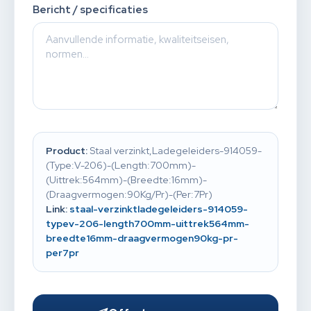
Bericht / specificaties
Product:
Staal verzinkt,Ladegeleiders-914059-
(Type:V-206)-(Length:700mm)-
(Uittrek:564mm)-(Breedte:16mm)-
(Draagvermogen:90Kg/Pr)-(Per:7Pr)
Link:
staal-verzinktladegeleiders-914059-
typev-206-length700mm-uittrek564mm-
breedte16mm-draagvermogen90kg-pr-
per7pr