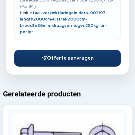
(Per:1Pr)
Link:
staal-verzinktladegeleiders-903197-
length2000cm-uittrek2000cm-
breedte36mm-draagvermogen250kg-pr-
per1pr
Offerte aanvragen
Gerelateerde producten