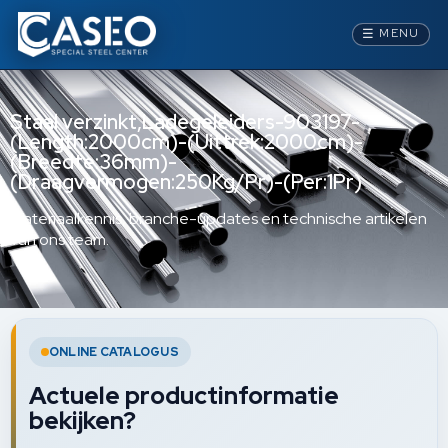
☰
MENU
Staal verzinkt,Ladegeleiders-903197-
(Length:2000cm)-(Uittrek:2000cm)-
(Breedte:36mm)-
(Draagvermogen:250Kg/Pr)-(Per:1Pr)
Materiaalkennis, branche-updates en technische artikelen
van ons team.
ONLINE CATALOGUS
Actuele productinformatie
bekijken?