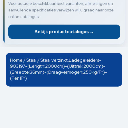
Voor actuele beschikbaarheid, varianten, afmetingen en
aanvullende specificaties verwijzen wij u graag naar onze
online catalogus.
→
Bekijk productcatalogus
Home
/
Staal
/ Staal verzinkt,Ladegeleiders-
903197-(Length:2000cm)-(Uittrek:2000cm)-
(Breedte:36mm)-(Draagvermogen:250Kg/Pr)-
(Per:1Pr)