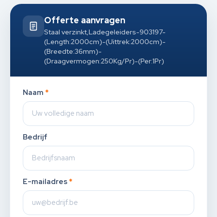
Offerte aanvragen
Staal verzinkt,Ladegeleiders-903197-
(Length:2000cm)-(Uittrek:2000cm)-
(Breedte:36mm)-
(Draagvermogen:250Kg/Pr)-(Per:1Pr)
Naam
*
Bedrijf
E-mailadres
*