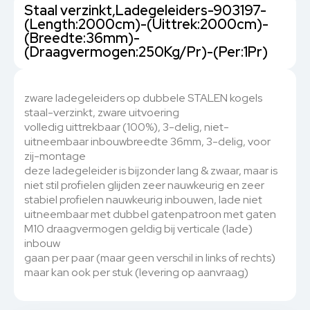
Staal verzinkt,Ladegeleiders-903197-
(Length:2000cm)-(Uittrek:2000cm)-
(Breedte:36mm)-
(Draagvermogen:250Kg/Pr)-(Per:1Pr)
zware ladegeleiders op dubbele STALEN kogels
staal-verzinkt, zware uitvoering
volledig uittrekbaar (100%), 3-delig, niet-
uitneembaar inbouwbreedte 36mm, 3-delig, voor
zij-montage
deze ladegeleider is bijzonder lang & zwaar, maar is
niet stil profielen glijden zeer nauwkeurig en zeer
stabiel profielen nauwkeurig inbouwen, lade niet
uitneembaar met dubbel gatenpatroon met gaten
M10 draagvermogen geldig bij verticale (lade)
inbouw
gaan per paar (maar geen verschil in links of rechts)
maar kan ook per stuk (levering op aanvraag)