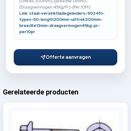
(Uittrek:300mm)-(Breedte:13mm)-
(Draagvermogen:45Kg/Pr)-(Per:10Pr)
Link:
staal-verzinktladegeleiders-902451-
typev-50-length300mm-uittrek300mm-
breedte13mm-draagvermogen45kg-pr-
per10pr
Offerte aanvragen
Gerelateerde producten