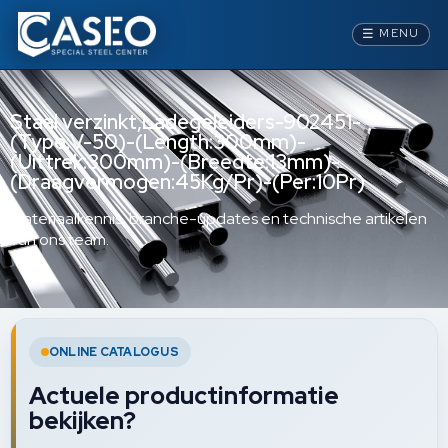
☰
MENU
Staal verzinkt,Ladegeleiders-902451-
(Type:V-50)-(Length:300mm)-
(Uittrek:300mm)-(Breedte:13mm)-
(Draagvermogen:45Kg/Pr)-(Per:10Pr)
Materiaalkennis, branche-updates en technische artikelen
van ons team.
ONLINE CATALOGUS
Actuele productinformatie
bekijken?