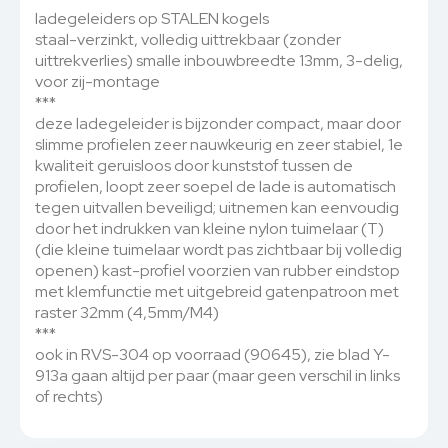
ladegeleiders op STALEN kogels
staal-verzinkt, volledig uittrekbaar (zonder
uittrekverlies) smalle inbouwbreedte 13mm, 3-delig,
voor zij-montage
***
deze ladegeleider is bijzonder compact, maar door
slimme profielen zeer nauwkeurig en zeer stabiel, 1e
kwaliteit geruisloos door kunststof tussen de
profielen, loopt zeer soepel de lade is automatisch
tegen uitvallen beveiligd; uitnemen kan eenvoudig
door het indrukken van kleine nylon tuimelaar (T)
(die kleine tuimelaar wordt pas zichtbaar bij volledig
openen) kast-profiel voorzien van rubber eindstop
met klemfunctie met uitgebreid gatenpatroon met
raster 32mm (4,5mm/M4)
***
ook in RVS-304 op voorraad (90645), zie blad Y-
913a gaan altijd per paar (maar geen verschil in links
of rechts)