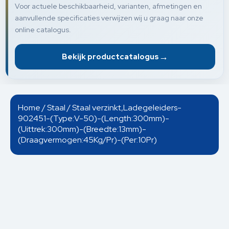
Voor actuele beschikbaarheid, varianten, afmetingen en
aanvullende specificaties verwijzen wij u graag naar onze
online catalogus.
→
Bekijk productcatalogus
Home
/
Staal
/ Staal verzinkt,Ladegeleiders-
902451-(Type:V-50)-(Length:300mm)-
(Uittrek:300mm)-(Breedte:13mm)-
(Draagvermogen:45Kg/Pr)-(Per:10Pr)