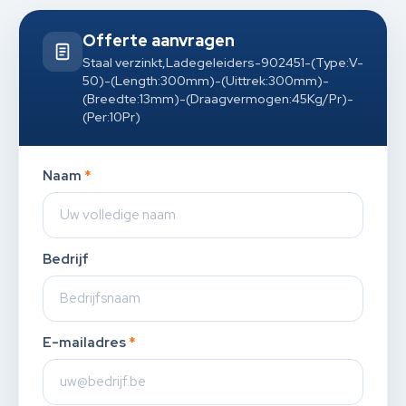
Offerte aanvragen
Staal verzinkt,Ladegeleiders-902451-(Type:V-
50)-(Length:300mm)-(Uittrek:300mm)-
(Breedte:13mm)-(Draagvermogen:45Kg/Pr)-
(Per:10Pr)
Naam
*
Bedrijf
E-mailadres
*