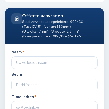
Offerte aanvragen
Staal verzinkt,Ladegeleiders-902436-
(Type:EV-5)-(Length:550mm)-
(Uittrek:547mm)-(Breedte:12,3mm)-
(Draagvermogen:40Kg/Pr)-(Per:15Pr)
Naam
*
Bedrijf
E-mailadres
*