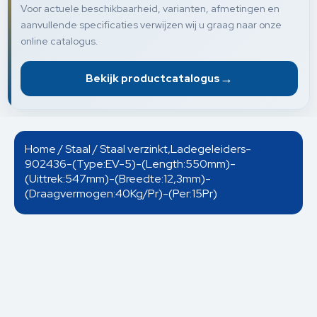
Voor actuele beschikbaarheid, varianten, afmetingen en
aanvullende specificaties verwijzen wij u graag naar onze
online catalogus.
→
Bekijk productcatalogus
Home
/
Staal
/ Staal verzinkt,Ladegeleiders-
902436-(Type:EV-5)-(Length:550mm)-
(Uittrek:547mm)-(Breedte:12,3mm)-
(Draagvermogen:40Kg/Pr)-(Per:15Pr)