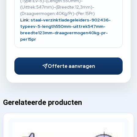
(Type:EV-5)-(Length:550mm)-
(Uittrek:547mm)-(Breedte:12,3mm)-
(Draagvermogen:40Kg/Pr)-(Per:15Pr)
Link:
staal-verzinktladegeleiders-902436-
typeev-5-length550mm-uittrek547mm-
breedte123mm-draagvermogen40kg-pr-
per15pr
Offerte aanvragen
Gerelateerde producten