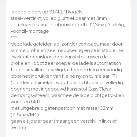
ladegeleiders op STALEN kogels
staal-verzinkt, volledig uittrekbaar met 3mm
uittrekverlies smalle inbouwbreedte 12,3mm, 3-delig,
voor zij-montage
***
deze ladegeleider is bijzonder compact, maar door
slimme profielen zeer nauwkeurig en zeer stabiel, 1e
kwaliteit geruisloos door kunststof tussen de
profielen, loopt zeer soepel de lade is automatisch
tegen uitvallen beveiligd; uitnemen kan eenvoudig
door het indrukken van kleine nylon tuimelaar (T)
(die kleine tuimelaar wordt pas zichtbaar bij volledig
openen) met ingebouwd kunststof EasyClose
dempingsysteem, waarmee de lade dichtgetrokken
wordt en blijft
met uitgebreid gatenpatroon met raster 32mm
(4,5mm/M4)
gaan altijd per paar (maar geen verschil in links of
rechts)