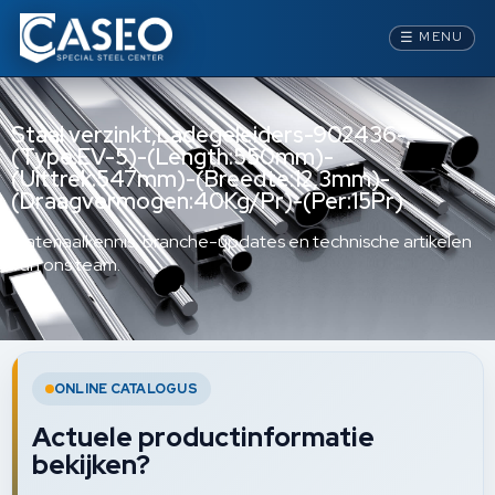
☰
MENU
Staal verzinkt,Ladegeleiders-902436-
(Type:EV-5)-(Length:550mm)-
(Uittrek:547mm)-(Breedte:12,3mm)-
(Draagvermogen:40Kg/Pr)-(Per:15Pr)
Materiaalkennis, branche-updates en technische artikelen
van ons team.
ONLINE CATALOGUS
Actuele productinformatie
bekijken?