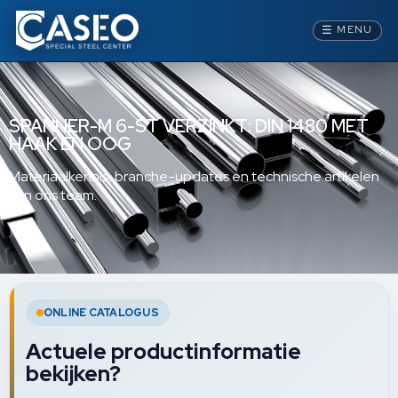
☰
MENU
SPANNER-M 6-ST VERZINKT: DIN 1480 MET
HAAK EN OOG
Materiaalkennis, branche-updates en technische artikelen
van ons team.
ONLINE CATALOGUS
Actuele productinformatie
bekijken?