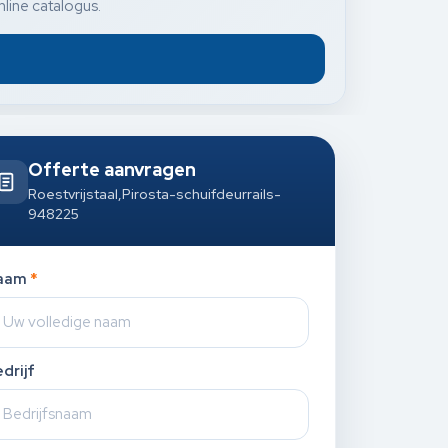
nline catalogus.
Offerte aanvragen
Roestvrijstaal,Pirosta-schuifdeurrails-
948225
aam
*
drijf