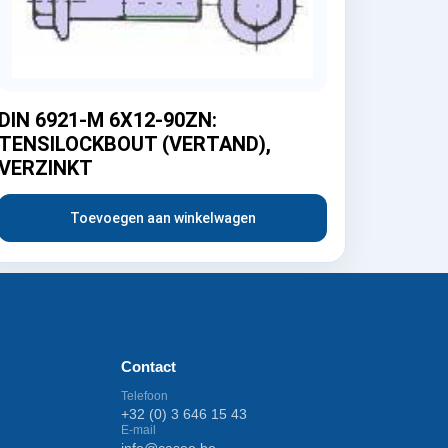
DIN 6921-M 6X12-90ZN:
TENSILOCKBOUT (VERTAND),
VERZINKT
Toevoegen aan winkelwagen
Contact
Telefoon
+32 (0) 3 646 15 43
E-mail
info@caseo.be