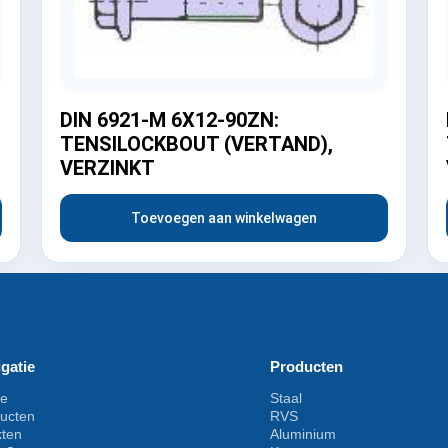
DIN 6921-M 6X12-90ZN:
TENSILOCKBOUT (VERTAND),
VERZINKT
Toevoegen aan winkelwagen
gatie
Producten
e
Staal
ucten
RVS
kten
Aluminium