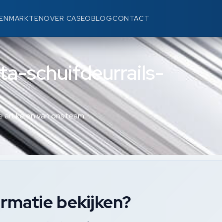
EN
MARKTEN
OVER CASEO
BLOG
CONTACT
sta-schuifdeurrails-
 artikelen van ons team.
rmatie bekijken?