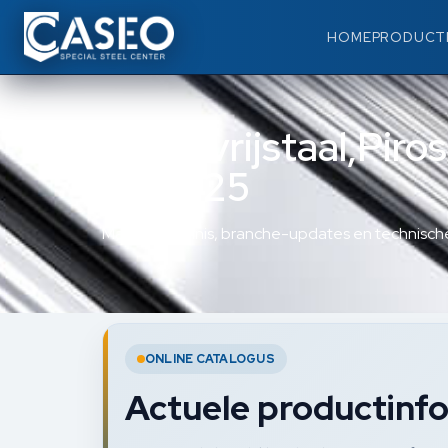
HOME
PRODUCT
Roestvrijstaal,Piro
948225
Materiaalkennis, branche-updates en technische
ONLINE CATALOGUS
Actuele productinfo