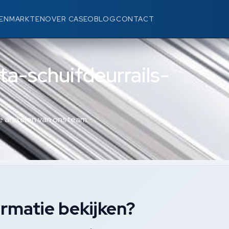
EN
MARKTEN
OVER CASEO
BLOG
CONTACT
sta-schuifdeurrails-
 artikelen van ons team.
rmatie bekijken?