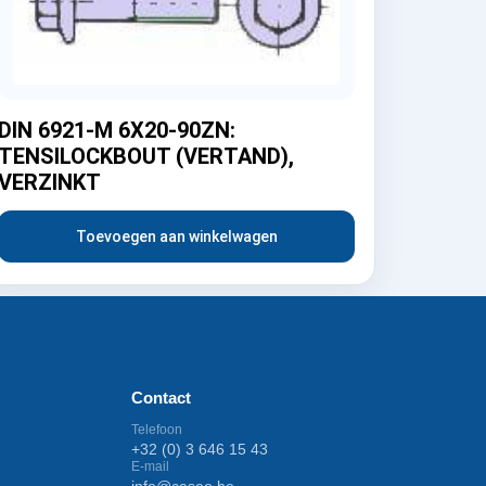
DIN 6921-M 6X20-90ZN:
TENSILOCKBOUT (VERTAND),
VERZINKT
Toevoegen aan winkelwagen
Contact
Telefoon
+32 (0) 3 646 15 43
E-mail
info@caseo.be