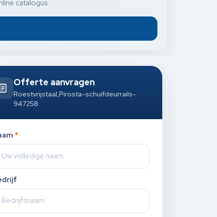
nline catalogus.
Offerte aanvragen
Roestvrijstaal,Pirosta-schuifdeurrails-
947258
aam
*
drijf