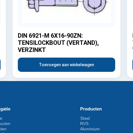
DIN 6921-M 6X16-90ZN:
TENSILOCKBOUT (VERTAND),
VERZINKT
Toevoegen aan winkelwagen
gatie
Producten
e
Staal
ucten
RVS
kten
Aluminium