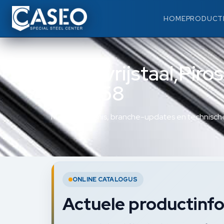
HOME
PRODUCT
Roestvrijstaal,Piro
947258
Materiaalkennis, branche-updates en technische
ONLINE CATALOGUS
Actuele productinfo