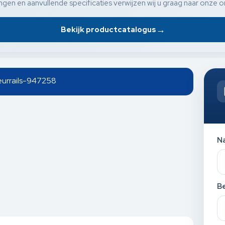
gen en aanvullende specificaties verwijzen wij u graag naar onze o
→
Bekijk productcatalogus
deurrails-947258
N
Be