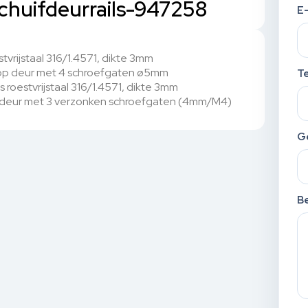
schuifdeurrails-947258
E
rijstaal 316/1.4571, dikte 3mm
p deur met 4 schroefgaten ø5mm
T
estvrijstaal 316/1.4571, dikte 3mm
e deur met 3 verzonken schroefgaten (4mm/M4)
G
Be