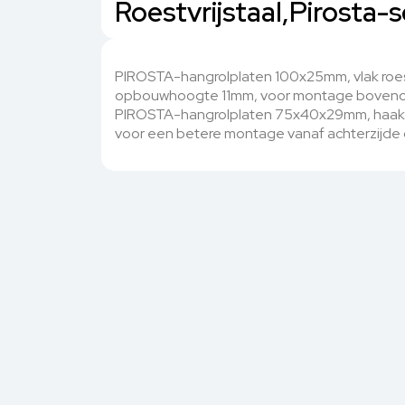
Roestvrijstaal,Pirosta-
PIROSTA-hangrolplaten 100x25mm, vlak roestv
opbouwhoogte 11mm, voor montage boveno
PIROSTA-hangrolplaten 75x40x29mm, haaks ro
voor een betere montage vanaf achterzijd