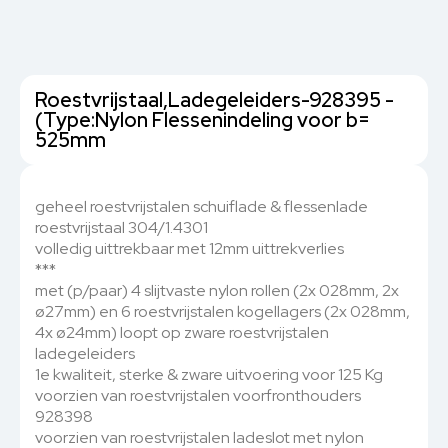
Roestvrijstaal,Ladegeleiders-928395 -
(Type:Nylon Flessenindeling voor b=
525mm
geheel roestvrijstalen schuiflade & flessenlade
roestvrijstaal 304/1.4301
volledig uittrekbaar met 12mm uittrekverlies
***
met (p/paar) 4 slijtvaste nylon rollen (2x 028mm, 2x
ø27mm) en 6 roestvrijstalen kogellagers (2x 028mm,
4x ø24mm) loopt op zware roestvrijstalen
ladegeleiders
1e kwaliteit, sterke & zware uitvoering voor 125 Kg
voorzien van roestvrijstalen voorfronthouders
928398
voorzien van roestvrijstalen ladeslot met nylon