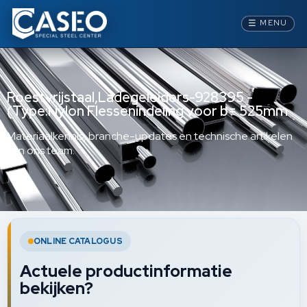
☰
MENU
Roestvrijstaal,Ladegeleiders-928395 -
(Type:Nylon Flessenindeling voor b= 525mm
Materiaalkennis, branche-updates en technische artikelen
van ons team.
ONLINE CATALOGUS
Actuele productinformatie
bekijken?