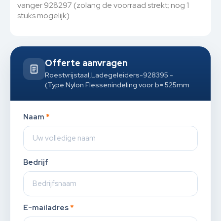
vanger 928297 (zolang de voorraad strekt; nog 1
stuks mogelijk)
Offerte aanvragen
Roestvrijstaal,Ladegeleiders-928395 -
(Type:Nylon Flessenindeling voor b= 525mm
Naam
*
Bedrijf
E-mailadres
*