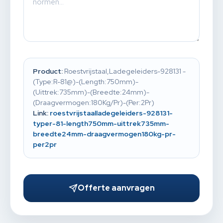
Product:
Roestvrijstaal,Ladegeleiders-928131 -
(Type:R-81@)-(Length:750mm)-
(Uittrek:735mm)-(Breedte:24mm)-
(Draagvermogen:180Kg/Pr)-(Per:2Pr)
Link:
roestvrijstaalladegeleiders-928131-
typer-81-length750mm-uittrek735mm-
breedte24mm-draagvermogen180kg-pr-
per2pr
Offerte aanvragen