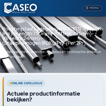
☰
MENU
Roestvrijstaal,Ladegeleiders-928131 -(Type:R-
81@)-(Length:750mm)-(Uittrek:735mm)-
(Breedte:24mm)-
(Draagvermogen:180Kg/Pr)-(Per:2Pr)
Materiaalkennis, branche-updates en technische artikelen
van ons team.
ONLINE CATALOGUS
Actuele productinformatie
bekijken?