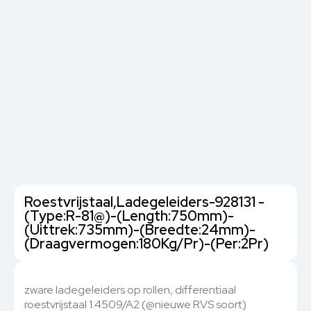
Roestvrijstaal,Ladegeleiders-928131 -
(Type:R-81@)-(Length:750mm)-
(Uittrek:735mm)-(Breedte:24mm)-
(Draagvermogen:180Kg/Pr)-(Per:2Pr)
zware ladegeleiders op rollen, differentiaal
roestvrijstaal 1.4509/A2 (@nieuwe RVS soort)