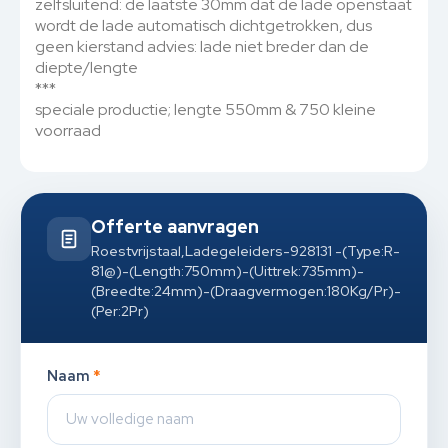
zelfsluitend: de laatste 30mm dat de lade openstaat
wordt de lade automatisch dichtgetrokken, dus
geen kierstand advies: lade niet breder dan de
diepte/lengte
***
speciale productie; lengte 550mm & 750 kleine
voorraad
Offerte aanvragen
Roestvrijstaal,Ladegeleiders-928131 -(Type:R-
81@)-(Length:750mm)-(Uittrek:735mm)-
(Breedte:24mm)-(Draagvermogen:180Kg/Pr)-
(Per:2Pr)
Naam
*