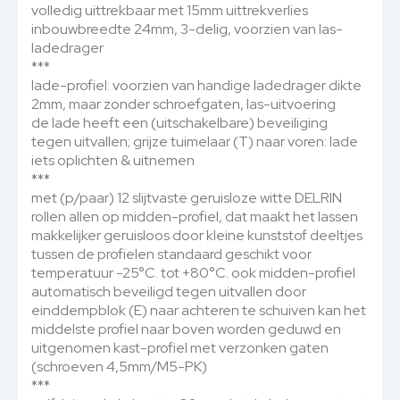
volledig uittrekbaar met 15mm uittrekverlies
inbouwbreedte 24mm, 3-delig, voorzien van las-
ladedrager
***
lade-profiel: voorzien van handige ladedrager dikte
2mm, maar zonder schroefgaten, las-uitvoering
de lade heeft een (uitschakelbare) beveiliging
tegen uitvallen; grijze tuimelaar (T) naar voren: lade
iets oplichten & uitnemen
***
met (p/paar) 12 slijtvaste geruisloze witte DELRIN
rollen allen op midden-profiel, dat maakt het lassen
makkelijker geruisloos door kleine kunststof deeltjes
tussen de profielen standaard geschikt voor
temperatuur -25°C. tot +80°C. ook midden-profiel
automatisch beveiligd tegen uitvallen door
einddempblok (E) naar achteren te schuiven kan het
middelste profiel naar boven worden geduwd en
uitgenomen kast-profiel met verzonken gaten
(schroeven 4,5mm/M5-PK)
***