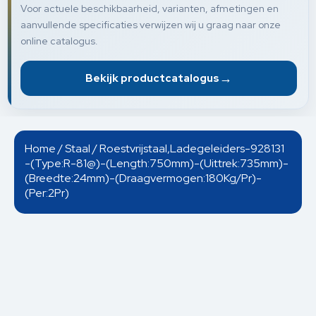
Voor actuele beschikbaarheid, varianten, afmetingen en
aanvullende specificaties verwijzen wij u graag naar onze
online catalogus.
→
Bekijk productcatalogus
Home
/
Staal
/ Roestvrijstaal,Ladegeleiders-928131
-(Type:R-81@)-(Length:750mm)-(Uittrek:735mm)-
(Breedte:24mm)-(Draagvermogen:180Kg/Pr)-
(Per:2Pr)