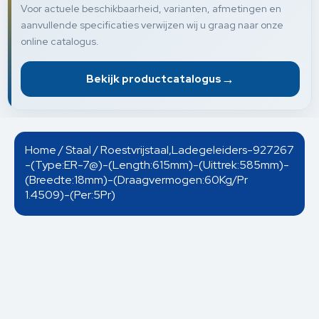
Voor actuele beschikbaarheid, varianten, afmetingen en
aanvullende specificaties verwijzen wij u graag naar onze
online catalogus.
→
Bekijk productcatalogus
Home
/
Staal
/ Roestvrijstaal,Ladegeleiders-927267
-(Type:ER-7@)-(Length:615mm)-(Uittrek:585mm)-
(Breedte:18mm)-(Draagvermogen:60Kg/Pr
1.4509)-(Per:5Pr)