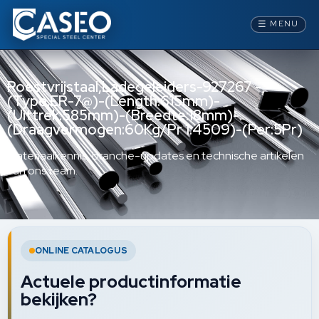
☰
MENU
Roestvrijstaal,Ladegeleiders-927267 -
(Type:ER-7@)-(Length:615mm)-
(Uittrek:585mm)-(Breedte:18mm)-
(Draagvermogen:60Kg/Pr 1.4509)-(Per:5Pr)
Materiaalkennis, branche-updates en technische artikelen
van ons team.
ONLINE CATALOGUS
Actuele productinformatie
bekijken?