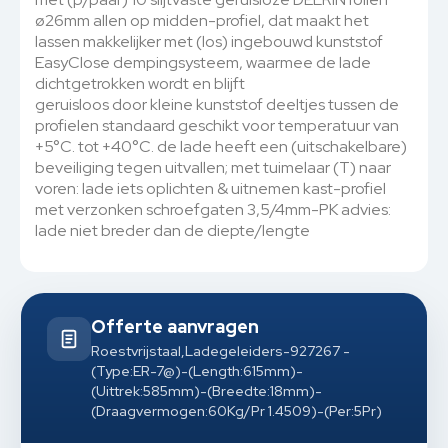
ø26mm allen op midden-profiel, dat maakt het
lassen makkelijker met (los) ingebouwd kunststof
EasyClose dempingsysteem, waarmee de lade
dichtgetrokken wordt en blijft
geruisloos door kleine kunststof deeltjes tussen de
profielen standaard geschikt voor temperatuur van
+5°C. tot +40°C. de lade heeft een (uitschakelbare)
beveiliging tegen uitvallen; met tuimelaar (T) naar
voren: lade iets oplichten & uitnemen kast-profiel
met verzonken schroefgaten 3,5/4mm-PK advies:
lade niet breder dan de diepte/lengte
Offerte aanvragen
Roestvrijstaal,Ladegeleiders-927267 -
(Type:ER-7@)-(Length:615mm)-
(Uittrek:585mm)-(Breedte:18mm)-
(Draagvermogen:60Kg/Pr 1.4509)-(Per:5Pr)