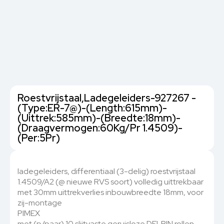
Roestvrijstaal,Ladegeleiders-927267 -
(Type:ER-7@)-(Length:615mm)-
(Uittrek:585mm)-(Breedte:18mm)-
(Draagvermogen:60Kg/Pr 1.4509)-
(Per:5Pr)
ladegeleiders, differentiaal (3-delig) roestvrijstaal
1.4509/A2 (@ nieuwe RVS soort) volledig uittrekbaar
met 30mm uittrekverlies inbouwbreedte 18mm, voor
zij-montage
PIMEX
met (p/paar) 10 slijtvaste geruisloze DELRIN rollen