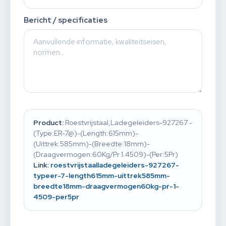
Bericht / specificaties
Product:
Roestvrijstaal,Ladegeleiders-927267 -
(Type:ER-7@)-(Length:615mm)-
(Uittrek:585mm)-(Breedte:18mm)-
(Draagvermogen:60Kg/Pr 1.4509)-(Per:5Pr)
Link:
roestvrijstaalladegeleiders-927267-
typeer-7-length615mm-uittrek585mm-
breedte18mm-draagvermogen60kg-pr-1-
4509-per5pr