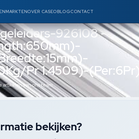
EN
MARKTEN
OVER CASEO
BLOG
CONTACT
egeleiders-926108 -
ngth:650mm)-
Breedte:15mm)-
Kg/Pr 1.4509)-(Per:6Pr
 artikelen van ons team.
rmatie bekijken?