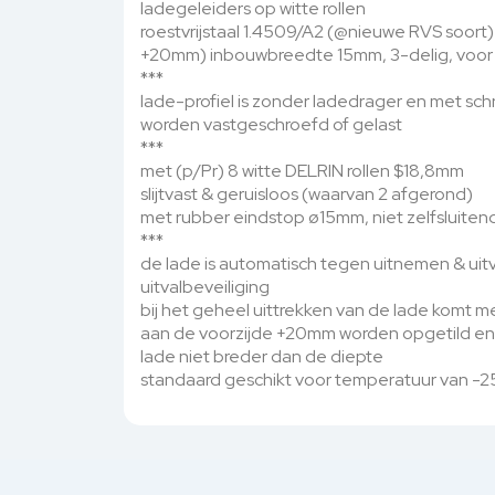
ladegeleiders op witte rollen
roestvrijstaal 1.4509/A2 (@nieuwe RVS soort)
+20mm) inbouwbreedte 15mm, 3-delig, voor
***
lade-profiel is zonder ladedrager en met s
worden vastgeschroefd of gelast
***
met (p/Pr) 8 witte DELRIN rollen $18,8mm
slijtvast & geruisloos (waarvan 2 afgerond)
met rubber eindstop ø15mm, niet zelfsluiten
***
de lade is automatisch tegen uitnemen & uitv
uitvalbeveiliging
bij het geheel uittrekken van de lade komt m
aan de voorzijde +20mm worden opgetild en 
lade niet breder dan de diepte
standaard geschikt voor temperatuur van -2