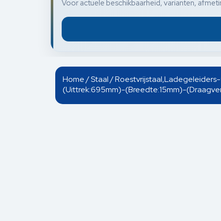
Voor actuele beschikbaarheid, varianten, afmetin
Home
/
Staal
/ Roestvrijstaal,Ladegeleide
(Uittrek:695mm)-(Breedte:15mm)-(Draagve