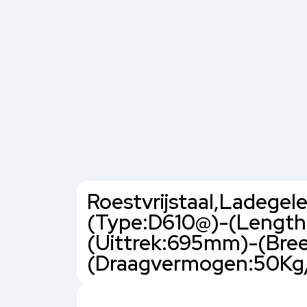
Roestvrijstaal,Ladegel
(Type:D610@)-(Lengt
(Uittrek:695mm)-(Bre
(Draagvermogen:50Kg/