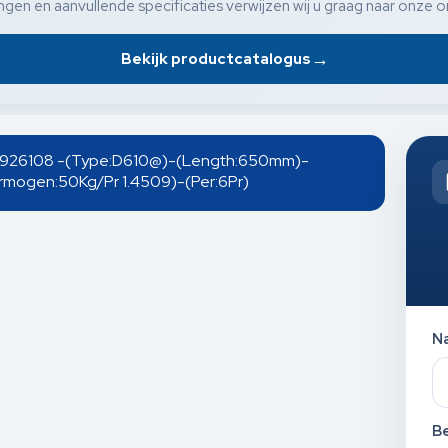
gen en aanvullende specificaties verwijzen wij u graag naar onze o
→
Bekijk productcatalogus
rs-926108 -(Type:D610@)-(Length:650mm)-
rmogen:50Kg/Pr 1.4509)-(Per:6Pr)
N
Be