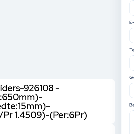
E
T
G
eiders-926108 -
h:650mm)-
edte:15mm)-
Be
Pr 1.4509)-(Per:6Pr)