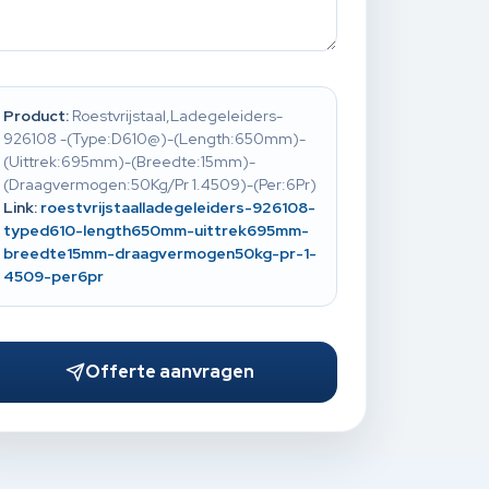
Product:
Roestvrijstaal,Ladegeleiders-
926108 -(Type:D610@)-(Length:650mm)-
(Uittrek:695mm)-(Breedte:15mm)-
(Draagvermogen:50Kg/Pr 1.4509)-(Per:6Pr)
Link:
roestvrijstaalladegeleiders-926108-
typed610-length650mm-uittrek695mm-
breedte15mm-draagvermogen50kg-pr-1-
4509-per6pr
Offerte aanvragen