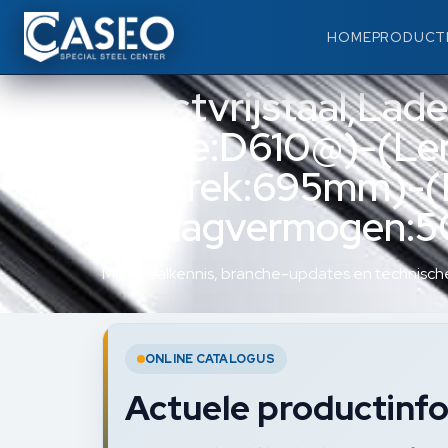
HOME
PRODUCT
Roestvrijstaal,Lad
(Type:D610@)-(Le
(Uittrek:695mm)-(
(Draagvermogen:50
Materiaalkennis, branche-updates en technische
ONLINE CATALOGUS
Actuele productinfo