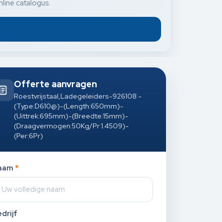
nline catalogus.
Offerte aanvragen
Roestvrijstaal,Ladegeleiders-926108 -
(Type:D610@)-(Length:650mm)-
(Uittrek:695mm)-(Breedte:15mm)-
(Draagvermogen:50Kg/Pr 1.4509)-
(Per:6Pr)
aam
*
drijf