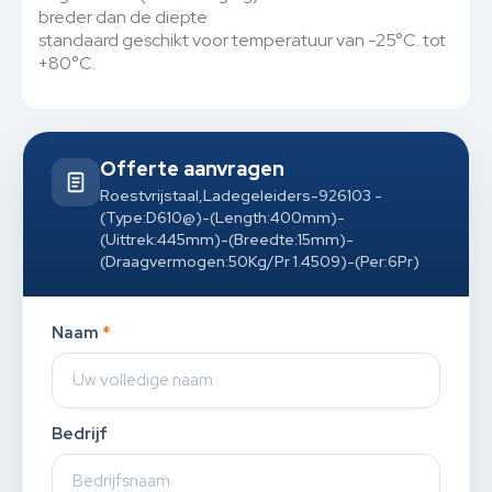
breder dan de diepte
standaard geschikt voor temperatuur van -25°C. tot
+80°C.
Offerte aanvragen
Roestvrijstaal,Ladegeleiders-926103 -
(Type:D610@)-(Length:400mm)-
(Uittrek:445mm)-(Breedte:15mm)-
(Draagvermogen:50Kg/Pr 1.4509)-(Per:6Pr)
Naam
*
Bedrijf