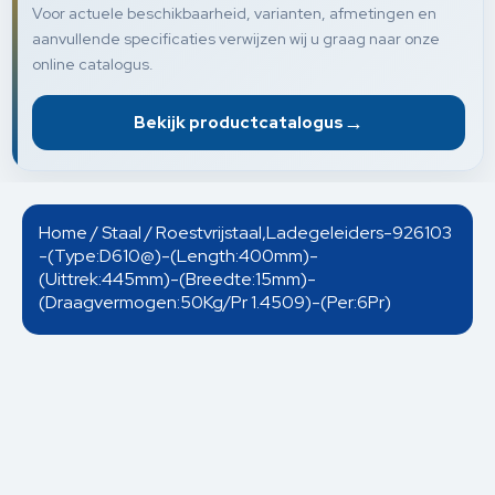
Voor actuele beschikbaarheid, varianten, afmetingen en
aanvullende specificaties verwijzen wij u graag naar onze
online catalogus.
→
Bekijk productcatalogus
Home
/
Staal
/ Roestvrijstaal,Ladegeleiders-926103
-(Type:D610@)-(Length:400mm)-
(Uittrek:445mm)-(Breedte:15mm)-
(Draagvermogen:50Kg/Pr 1.4509)-(Per:6Pr)