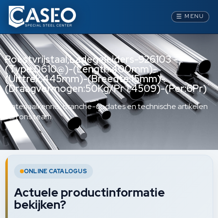
☰
MENU
Roestvrijstaal,Ladegeleiders-926103 -
(Type:D610@)-(Length:400mm)-
(Uittrek:445mm)-(Breedte:15mm)-
(Draagvermogen:50Kg/Pr 1.4509)-(Per:6Pr)
Materiaalkennis, branche-updates en technische artikelen
van ons team.
ONLINE CATALOGUS
Actuele productinformatie
bekijken?