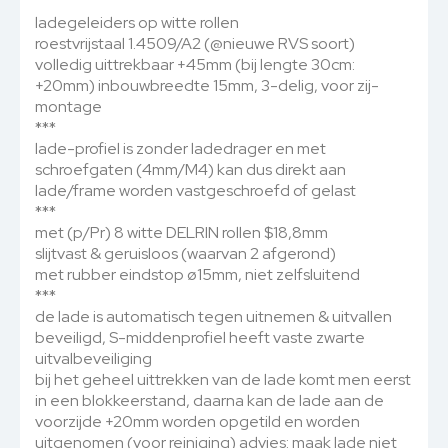
ladegeleiders op witte rollen
roestvrijstaal 1.4509/A2 (@nieuwe RVS soort)
volledig uittrekbaar +45mm (bij lengte 30cm:
+20mm) inbouwbreedte 15mm, 3-delig, voor zij-
montage
***
lade-profiel is zonder ladedrager en met
schroefgaten (4mm/M4) kan dus direkt aan
lade/frame worden vastgeschroefd of gelast
***
met (p/Pr) 8 witte DELRIN rollen $18,8mm
slijtvast & geruisloos (waarvan 2 afgerond)
met rubber eindstop ø15mm, niet zelfsluitend
***
de lade is automatisch tegen uitnemen & uitvallen
beveiligd, S-middenprofiel heeft vaste zwarte
uitvalbeveiliging
bij het geheel uittrekken van de lade komt men eerst
in een blokkeerstand, daarna kan de lade aan de
voorzijde +20mm worden opgetild en worden
uitgenomen (voor reiniging) advies: maak lade niet