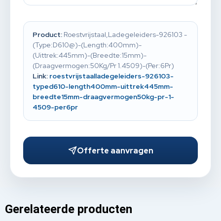
Product:
Roestvrijstaal,Ladegeleiders-926103 -
(Type:D610@)-(Length:400mm)-
(Uittrek:445mm)-(Breedte:15mm)-
(Draagvermogen:50Kg/Pr 1.4509)-(Per:6Pr)
Link:
roestvrijstaalladegeleiders-926103-
typed610-length400mm-uittrek445mm-
breedte15mm-draagvermogen50kg-pr-1-
4509-per6pr
Offerte aanvragen
Gerelateerde producten