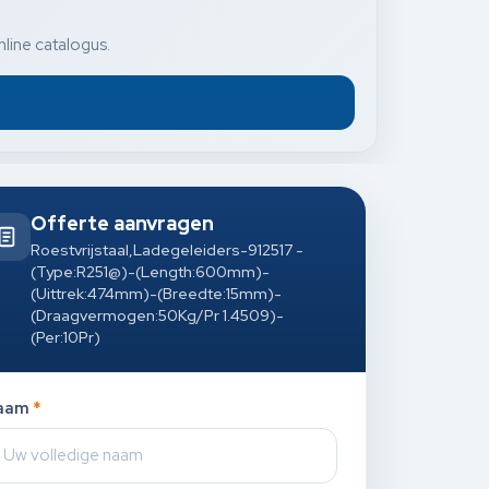
nline catalogus.
Offerte aanvragen
Roestvrijstaal,Ladegeleiders-912517 -
(Type:R251@)-(Length:600mm)-
(Uittrek:474mm)-(Breedte:15mm)-
(Draagvermogen:50Kg/Pr 1.4509)-
(Per:10Pr)
aam
*