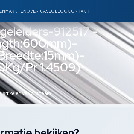
EN
MARKTEN
OVER CASEO
BLOG
CONTACT
geleiders-912517 -
ngth:600mm)-
Breedte:15mm)-
0Kg/Pr 1.4509)-
 artikelen van ons team.
rmatie bekijken?