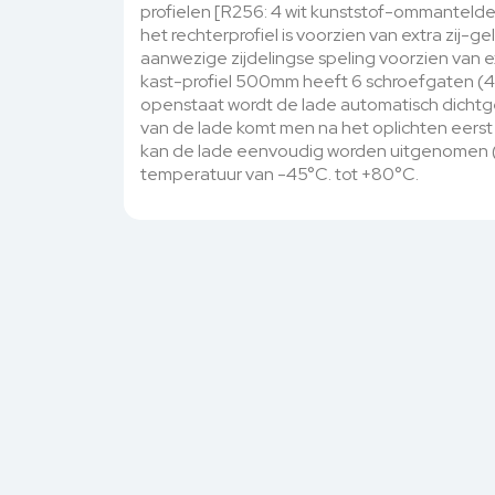
profielen [R256: 4 wit kunststof-ommantelde
het rechterprofiel is voorzien van extra zij-ge
aanwezige zijdelingse speling voorzien van e
kast-profiel 500mm heeft 6 schroefgaten (4
openstaat wordt de lade automatisch dichtge
van de lade komt men na het oplichten eerst 
kan de lade eenvoudig worden uitgenomen (v
temperatuur van -45°C. tot +80°C.