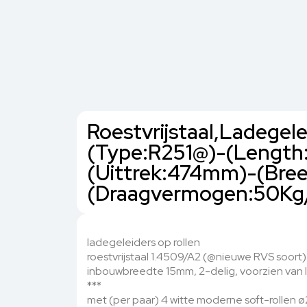
Roestvrijstaal,Ladegele
(Type:R251@)-(Lengt
(Uittrek:474mm)-(Bre
(Draagvermogen:50Kg/P
ladegeleiders op rollen
roestvrijstaal 1.4509/A2 (@nieuwe RVS soort)
inbouwbreedte 15mm, 2-delig, voorzien van
***
met (per paar) 4 witte moderne soft-rollen ø2