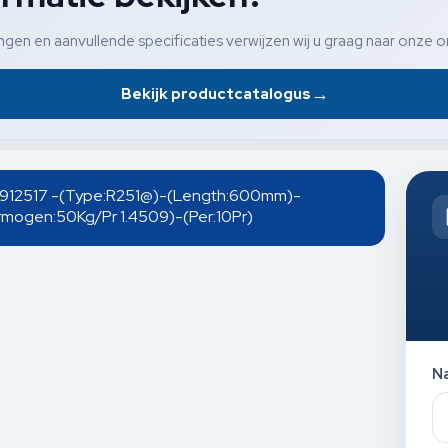
gen en aanvullende specificaties verwijzen wij u graag naar onze o
→
Bekijk productcatalogus
rs-912517 -(Type:R251@)-(Length:600mm)-
mogen:50Kg/Pr 1.4509)-(Per:10Pr)
N