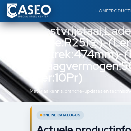
HOME
PRODUCT
Roestvrijstaal,Lade
(Type:R251@)-(Le
(Uittrek:474mm)-(
(Draagvermogen:5
(Per:10Pr)
Materiaalkennis, branche-updates en technische
ONLINE CATALOGUS
Actuele productinfo