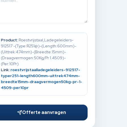
Product:
Roestvrijstaal,Ladegeleiders-
912517 -(Type:R251@)-(Length:600mm)-
(Uittrek:474mm)-(Breedte:15mm)-
(Draagvermogen:50Kg/Pr 1.4509)-
(Per:10Pr)
Link:
roestvrijstaalladegeleiders-912517-
typer251-length600mm-uittrek474mm-
breedte15mm-draagvermogen50kg-pr-1-
4509-per10pr
Offerte aanvragen