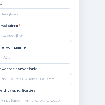
drijf
-mailadres
*
elefoonnummer
ewenste hoeveelheid
richt / specificaties