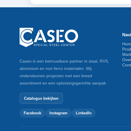
Navi
Hom
Prod
Mar
Ove
Caseo is een betrouwbare partner in staal, RVS,
Cont
aluminium en non-ferro materialen. Wij
ondersteunen projecten met een breed
assortiment en een oplossingsgerichte aanpak.
Catalogus bekijken
Facebook
Instagram
LinkedIn