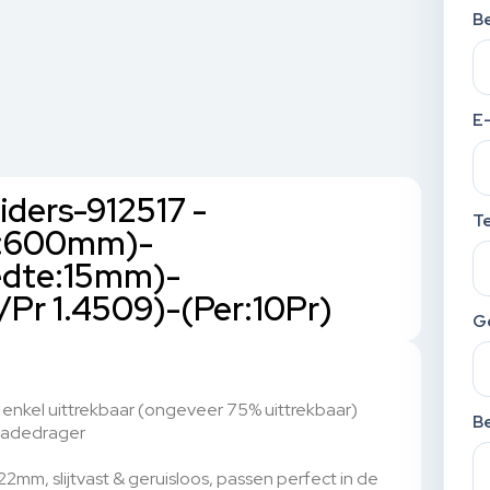
Be
E
iders-912517 -
T
h:600mm)-
edte:15mm)-
r 1.4509)-(Per:10Pr)
G
 enkel uittrekbaar (ongeveer 75% uittrekbaar)
Be
 ladedrager
2mm, slijtvast & geruisloos, passen perfect in de