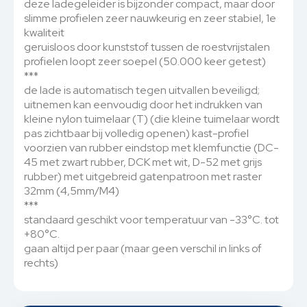
deze ladegeleider is bijzonder compact, maar door
slimme profielen zeer nauwkeurig en zeer stabiel, 1e
kwaliteit
geruisloos door kunststof tussen de roestvrijstalen
profielen loopt zeer soepel (50.000 keer getest)
***
de lade is automatisch tegen uitvallen beveiligd;
uitnemen kan eenvoudig door het indrukken van
kleine nylon tuimelaar (T) (die kleine tuimelaar wordt
pas zichtbaar bij volledig openen) kast-profiel
voorzien van rubber eindstop met klemfunctie (DC-
45 met zwart rubber, DCK met wit, D-52 met grijs
rubber) met uitgebreid gatenpatroon met raster
32mm (4,5mm/M4)
***
standaard geschikt voor temperatuur van -33°C. tot
+80°C.
gaan altijd per paar (maar geen verschil in links of
rechts)