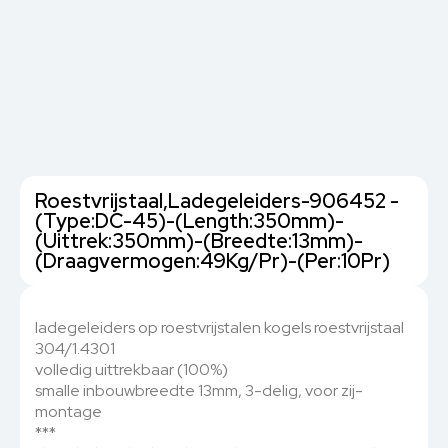
Roestvrijstaal,Ladegeleiders-906452 -
(Type:DC-45)-(Length:350mm)-
(Uittrek:350mm)-(Breedte:13mm)-
(Draagvermogen:49Kg/Pr)-(Per:10Pr)
ladegeleiders op roestvrijstalen kogels roestvrijstaal
304/1.4301
volledig uittrekbaar (100%)
smalle inbouwbreedte 13mm, 3-delig, voor zij-
montage
***