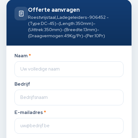
Offerte aanvragen
Roestvrijstaal,Ladegeleiders-906452 -
(Type:DC-45)-(Length:350mm)-
(Uittrek:350mm)-(Breedte:13mm)-
(Draagvermogen:49Kg/Pr)-(Per:10Pr)
Naam
*
Bedrijf
E-mailadres
*