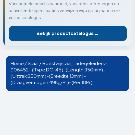
Voor actuele beschikbaarheid, varianten, afmetingen en
aanvullende specificaties verwijzen wij u graag naar onze
online catalogus.
→
Bekijk productcatalogus
Home
/
Staal
/ Roestvrijstaal,Ladegeleiders-
906452 -(Type:DC-45)-(Length:350mm)-
(Uittrek:350mm)-(Breedte:13mm)-
(Draagvermogen:49Kg/Pr)-(Per:10Pr)