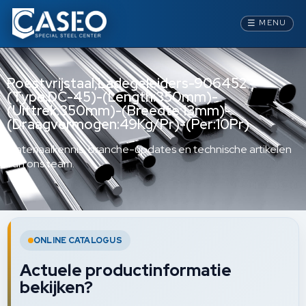
☰
MENU
Roestvrijstaal,Ladegeleiders-906452 -
(Type:DC-45)-(Length:350mm)-
(Uittrek:350mm)-(Breedte:13mm)-
(Draagvermogen:49Kg/Pr)-(Per:10Pr)
Materiaalkennis, branche-updates en technische artikelen
van ons team.
ONLINE CATALOGUS
Actuele productinformatie
bekijken?