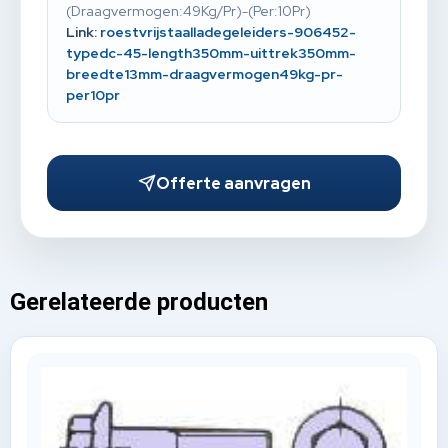
(Draagvermogen:49Kg/Pr)-(Per:10Pr)
Link:
roestvrijstaalladegeleiders-906452-
typedc-45-length350mm-uittrek350mm-
breedte13mm-draagvermogen49kg-pr-
per10pr
Offerte aanvragen
Gerelateerde producten