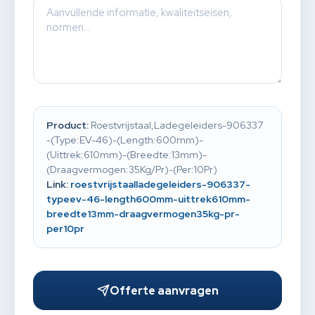
Product:
Roestvrijstaal,Ladegeleiders-906337
-(Type:EV-46)-(Length:600mm)-
(Uittrek:610mm)-(Breedte:13mm)-
(Draagvermogen:35Kg/Pr)-(Per:10Pr)
Link:
roestvrijstaalladegeleiders-906337-
typeev-46-length600mm-uittrek610mm-
breedte13mm-draagvermogen35kg-pr-
per10pr
Offerte aanvragen