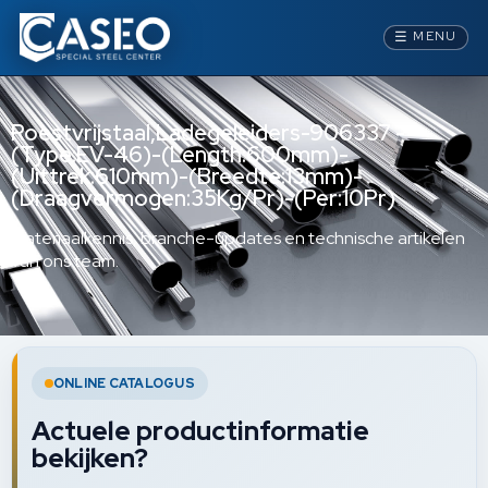
☰
MENU
Roestvrijstaal,Ladegeleiders-906337 -
(Type:EV-46)-(Length:600mm)-
(Uittrek:610mm)-(Breedte:13mm)-
(Draagvermogen:35Kg/Pr)-(Per:10Pr)
Materiaalkennis, branche-updates en technische artikelen
van ons team.
ONLINE CATALOGUS
Actuele productinformatie
bekijken?