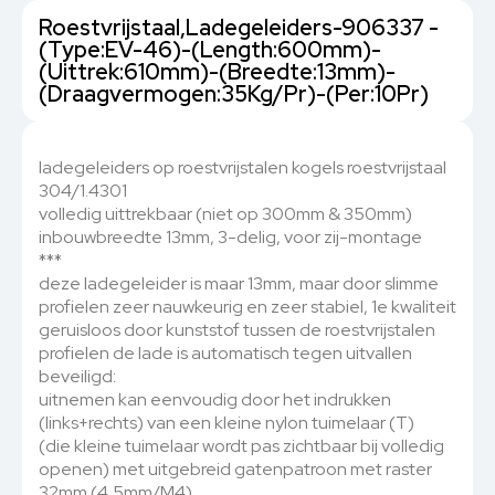
Roestvrijstaal,Ladegeleiders-906337 -
(Type:EV-46)-(Length:600mm)-
(Uittrek:610mm)-(Breedte:13mm)-
(Draagvermogen:35Kg/Pr)-(Per:10Pr)
ladegeleiders op roestvrijstalen kogels roestvrijstaal
304/1.4301
volledig uittrekbaar (niet op 300mm & 350mm)
inbouwbreedte 13mm, 3-delig, voor zij-montage
***
deze ladegeleider is maar 13mm, maar door slimme
profielen zeer nauwkeurig en zeer stabiel, 1e kwaliteit
geruisloos door kunststof tussen de roestvrijstalen
profielen de lade is automatisch tegen uitvallen
beveiligd:
uitnemen kan eenvoudig door het indrukken
(links+rechts) van een kleine nylon tuimelaar (T)
(die kleine tuimelaar wordt pas zichtbaar bij volledig
openen) met uitgebreid gatenpatroon met raster
32mm (4,5mm/M4)