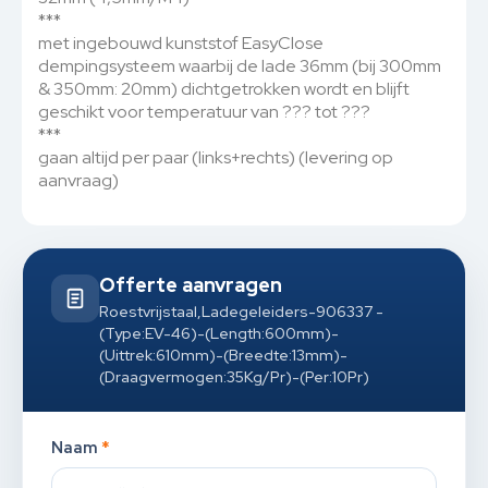
***
met ingebouwd kunststof EasyClose
dempingsysteem waarbij de lade 36mm (bij 300mm
& 350mm: 20mm) dichtgetrokken wordt en blijft
geschikt voor temperatuur van ??? tot ???
***
gaan altijd per paar (links+rechts) (levering op
aanvraag)
Offerte aanvragen
Roestvrijstaal,Ladegeleiders-906337 -
(Type:EV-46)-(Length:600mm)-
(Uittrek:610mm)-(Breedte:13mm)-
(Draagvermogen:35Kg/Pr)-(Per:10Pr)
Naam
*