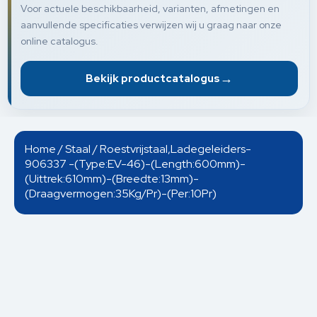
Voor actuele beschikbaarheid, varianten, afmetingen en
aanvullende specificaties verwijzen wij u graag naar onze
online catalogus.
→
Bekijk productcatalogus
Home
/
Staal
/ Roestvrijstaal,Ladegeleiders-
906337 -(Type:EV-46)-(Length:600mm)-
(Uittrek:610mm)-(Breedte:13mm)-
(Draagvermogen:35Kg/Pr)-(Per:10Pr)