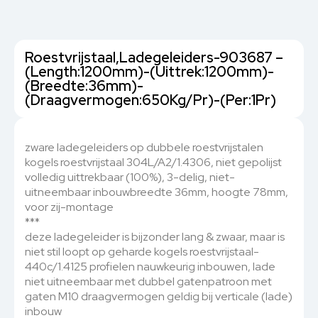
Roestvrijstaal,Ladegeleiders-903687 –
(Length:1200mm)-(Uittrek:1200mm)-
(Breedte:36mm)-
(Draagvermogen:650Kg/Pr)-(Per:1Pr)
zware ladegeleiders op dubbele roestvrijstalen
kogels roestvrijstaal 304L/A2/1.4306, niet gepolijst
volledig uittrekbaar (100%), 3-delig, niet-
uitneembaar inbouwbreedte 36mm, hoogte 78mm,
voor zij-montage
***
deze ladegeleider is bijzonder lang & zwaar, maar is
niet stil loopt op geharde kogels roestvrijstaal-
440c/1.4125 profielen nauwkeurig inbouwen, lade
niet uitneembaar met dubbel gatenpatroon met
gaten M10 draagvermogen geldig bij verticale (lade)
inbouw