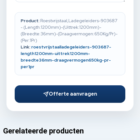
Product:
Roestvrijstaal,Ladegeleiders-903687
- (Length:1200mm)-(Uittrek:1200mm)-
(Breedte:36mm)-(Draagvermogen:650Kg/Pr)-
(Per:1Pr)
Link:
roestvrijstaalladegeleiders-903687-
length1200mm-uittrek1200mm-
breedte36mm-draagvermogen650kg-pr-
per1pr
Offerte aanvragen
Gerelateerde producten