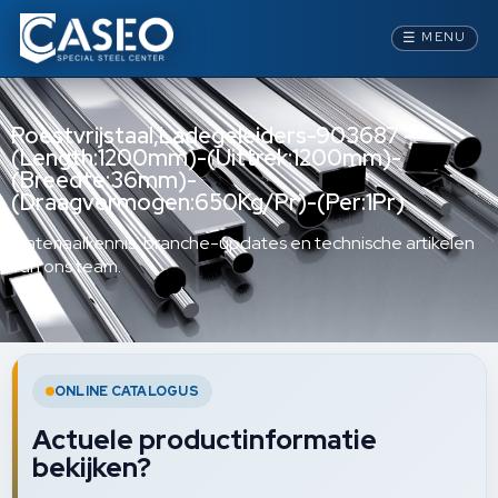
☰
MENU
Roestvrijstaal,Ladegeleiders-903687 –
(Length:1200mm)-(Uittrek:1200mm)-
(Breedte:36mm)-
(Draagvermogen:650Kg/Pr)-(Per:1Pr)
Materiaalkennis, branche-updates en technische artikelen
van ons team.
ONLINE CATALOGUS
Actuele productinformatie
bekijken?