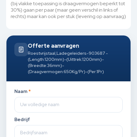
(bij vlakke toepassing is draagvermogen beperkt tot
30%) gaan per paar (maar geen verschil in links of
rechts) maar kan ook per stuk (levering op aanvraag)
Offerte aanvragen
Roestvrijstaal,Ladegeleiders-903687 -
(Length:1200mm)-(Uittrek:1200mm)-
(Breedte:36mm)-
(Draagvermogen:650Kg/Pr)-(Per:1Pr)
Naam
*
Bedrijf