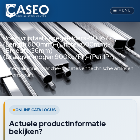
☰
MENU
Roestvrijstaal,Ladegeleiders-903677 –
(Length:600mm)-(Uittrek:600mm)-
(Breedte:36mm)-
(Draagvermogen:900Kg/Pr)-(Per:1Pr)
Materiaalkennis, branche-updates en technische artikelen
van ons team.
ONLINE CATALOGUS
Actuele productinformatie
bekijken?