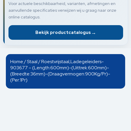
Voor actuele beschikbaarheid, varianten, afmetingen en
aanvullende specificaties verwijzen wij u graag naar onze
online catalogus.
→
Bekijk productcatalogus
Home
/
Staal
/ Roestvrijstaal,Ladegeleiders-
903677 – (Length:600mm)-(Uittrek:600mm)-
(Breedte:36mm)-(Draagvermogen:900Kg/Pr)-
(Per:1Pr)