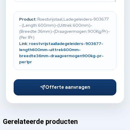
Product:
Roestvrijstaal,Ladegeleiders-903677
- (Length:600mm)-(Uittrek:600mm)-
(Breedte:36mm)-(Draagvermogen:900Kg/Pr)-
(Per:1Pr)
Link:
roestvrijstaalladegeleiders-903677-
length600mm-uittrek600mm-
breedte36mm-draagvermogen900kg-pr-
per1pr
Offerte aanvragen
Gerelateerde producten