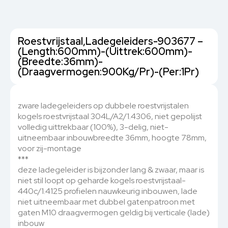
Roestvrijstaal,Ladegeleiders-903677 –
(Length:600mm)-(Uittrek:600mm)-
(Breedte:36mm)-
(Draagvermogen:900Kg/Pr)-(Per:1Pr)
zware ladegeleiders op dubbele roestvrijstalen
kogels roestvrijstaal 304L/A2/1.4306, niet gepolijst
volledig uittrekbaar (100%), 3-delig, niet-
uitneembaar inbouwbreedte 36mm, hoogte 78mm,
voor zij-montage
***
deze ladegeleider is bijzonder lang & zwaar, maar is
niet stil loopt op geharde kogels roestvrijstaal-
440c/1.4125 profielen nauwkeurig inbouwen, lade
niet uitneembaar met dubbel gatenpatroon met
gaten M10 draagvermogen geldig bij verticale (lade)
inbouw