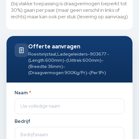
(bij vlakke toepassing is draagvermogen beperkt tot
30%) gaan per paar (maar geen verschil in links of
rechts) maar kan ook per stuk (levering op aanvraag)
Offerte aanvragen
Roestvrijstaal,Ladegeleiders-903677 -
(Length:600mm)-(Uittrek:600mm)-
(Breedte:36mm)-
(Draagvermogen:900Kg/Pr)-(Per:1Pr)
Naam
*
Bedrijf