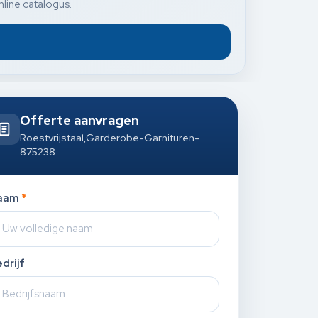
nline catalogus.
Offerte aanvragen
Roestvrijstaal,Garderobe-Garnituren-
875238
aam
*
drijf