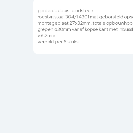
garderobebuis-eindsteun
roestvrijstaal 304/1.4301 mat geborsteld 
montageplaat 27x32mm, totale opbouwhoo
grepen ø30mm vanaf kopse kant met inbussleu
ø8,2mm
verpakt per 6 stuks