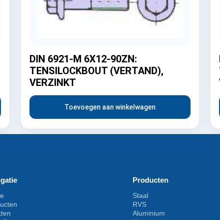
DIN 6921-M 6X12-90ZN:
TENSILOCKBOUT (VERTAND),
VERZINKT
Toevoegen aan winkelwagen
gatie
Producten
e
Staal
ucten
RVS
kten
Aluminium