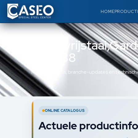
HOME
PRODUCT
Roestvrijstaal,Gar
875238
Materiaalkennis, branche-updates en technische
ONLINE CATALOGUS
Actuele productinfo