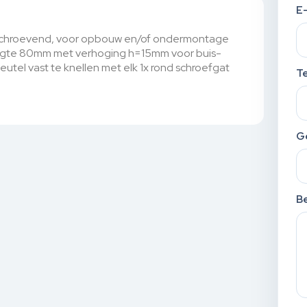
E
opschroevend, voor opbouw en/of ondermontage
gte 80mm met verhoging h=15mm voor buis-
tel vast te knellen met elk 1x rond schroefgat
T
G
Be