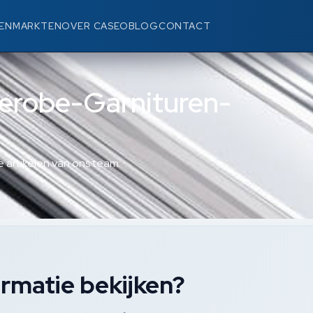
EN
MARKTEN
OVER CASEO
BLOG
CONTACT
derobe-Garnituren-
 artikelen van ons team.
rmatie bekijken?