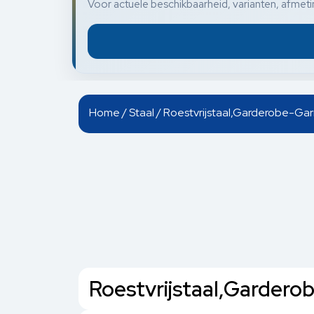
Voor actuele beschikbaarheid, varianten, afmetin
Home
/
Staal
/ Roestvrijstaal,Garderobe-Ga
Roestvrijstaal,Garder