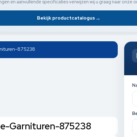
gen en aanvullende specificaties verwijzen wij u graag naar onze o
→
Bekijk productcatalogus
rnituren-875238
N
Be
obe-Garnituren-875238