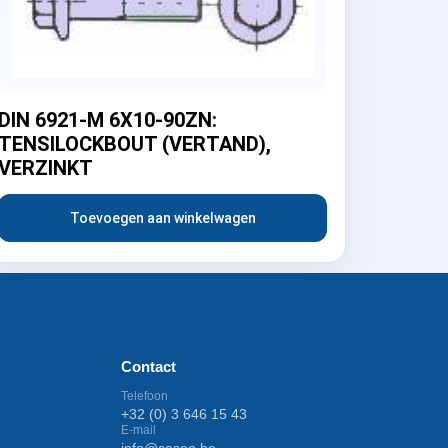
DIN 6921-M 6X10-90ZN:
TENSILOCKBOUT (VERTAND),
VERZINKT
Toevoegen aan winkelwagen
Contact
Telefoon
+32 (0) 3 646 15 43
E-mail
info@caseo.be