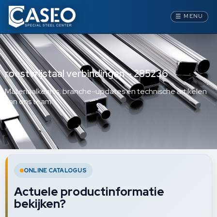
☰
MENU
roestvrijstaal verbindingen – 285236
Materiaalkennis, branche-updates en technische artikelen
van ons team.
ONLINE CATALOGUS
Actuele productinformatie
bekijken?