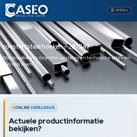
☰
MENU
roestvrijstaal hoeken – 287247
Materiaalkennis, branche-updates en technische artikelen
van ons team.
ONLINE CATALOGUS
Actuele productinformatie
bekijken?