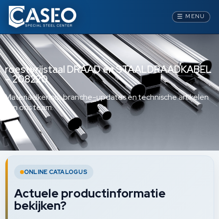
☰
MENU
roestvrijstaal DRAAD en STAALDRAADKABEL
– 208220
Materiaalkennis, branche-updates en technische artikelen
van ons team.
ONLINE CATALOGUS
Actuele productinformatie
bekijken?