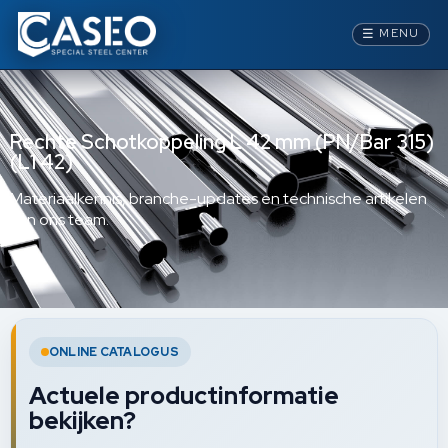
☰
MENU
Rechte Schotkoppeling L 42 mm (PN/Bar 315)
(L1 42)
Materiaalkennis, branche-updates en technische artikelen
van ons team.
ONLINE CATALOGUS
Actuele productinformatie
bekijken?