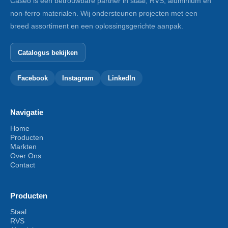
Caseo is een betrouwbare partner in staal, RVS, aluminium en
BULTE DICHTINGSRINGEN-M 6-PA
non-ferro materialen. Wij ondersteunen projecten met een
breed assortiment en een oplossingsgerichte aanpak.
Toevoegen aan winkelwagen
Catalogus bekijken
Facebook
Instagram
LinkedIn
Navigatie
Home
Producten
Markten
Over Ons
Contact
Producten
Staal
RVS