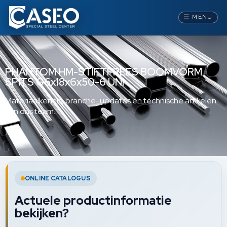
☰
MENU
PHANTOM HM-STIFTFREES BOOMVORM
SPITS G6x18x6x50-6 UNI
Materiaalkennis, branche-updates en technische artikelen
van ons team.
ONLINE CATALOGUS
Actuele productinformatie
bekijken?