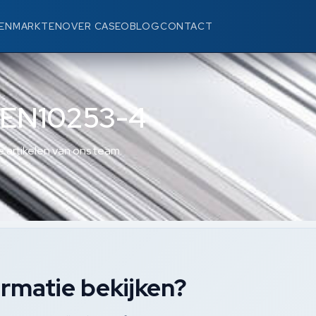
EN
MARKTEN
OVER CASEO
BLOG
CONTACT
 EN10253-4
 artikelen van ons team.
rmatie bekijken?