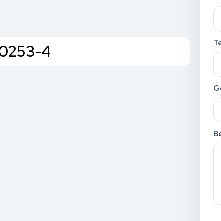
T
10253-4
G
Be