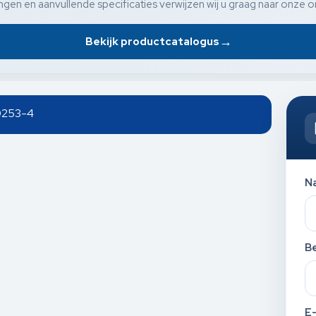
gen en aanvullende specificaties verwijzen wij u graag naar onze o
→
Bekijk productcatalogus
0253-4
N
Be
E