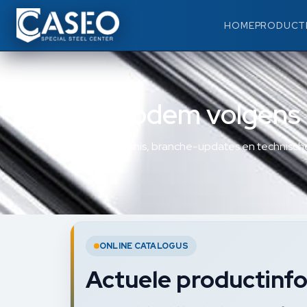
HOME
PRODUCT
Lasbodem volgens
Materiaalkennis, branche-updates en technische
ONLINE CATALOGUS
Actuele productinfo