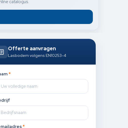
nline catalogus.
Offerte aanvragen
Lasbodem volgens EN10253-4
aam
*
drijf
-mailadres
*