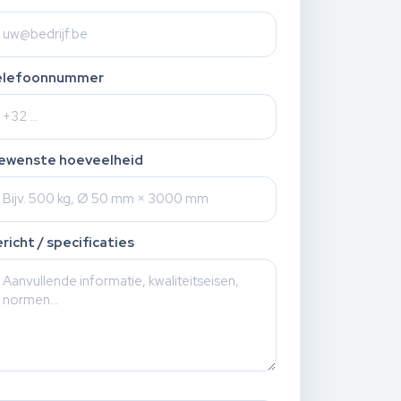
elefoonnummer
ewenste hoeveelheid
richt / specificaties