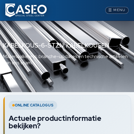
☰
MENU
KABELKOUS-6-STZN: KABELKOUSEN
Materiaalkennis, branche-updates en technische artikelen
van ons team.
ONLINE CATALOGUS
Actuele productinformatie
bekijken?