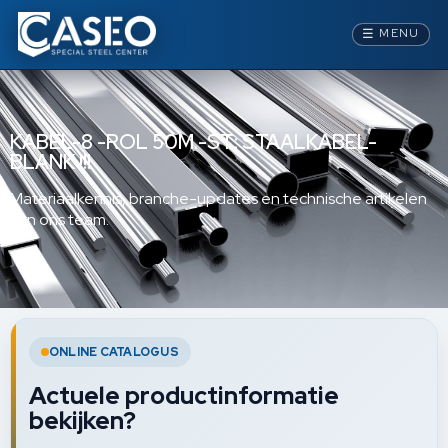
☰
MENU
KABEL-8 -ROL 50M.-ST: STAALKABEL-
BLANK !!!
Materiaalkennis, branche-updates en technische artikelen
van ons team.
ONLINE CATALOGUS
Actuele productinformatie
bekijken?