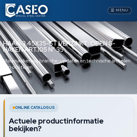
☰
MENU
HAAK-3.45X35-ST VERZINKT: OPEN S-
HAKEN ART.105 N° 35
Materiaalkennis, branche-updates en technische artikelen
van ons team.
ONLINE CATALOGUS
Actuele productinformatie
bekijken?