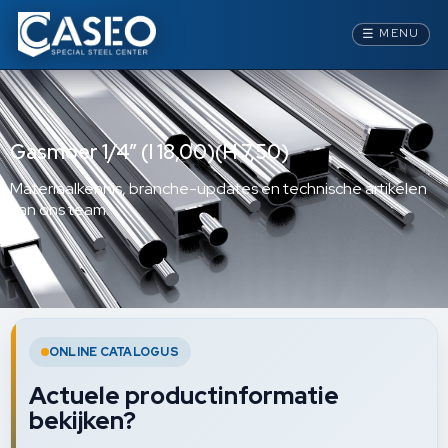
☰
MENU
Gasmoer 1/4” (I 18,00)(H 7,50)
Materiaalkennis, branche-updates en technische artikelen
van ons team.
ONLINE CATALOGUS
Actuele productinformatie
bekijken?