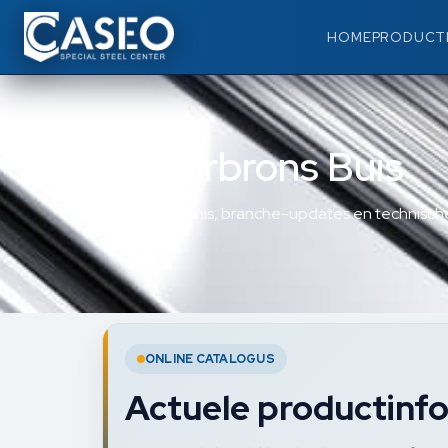
HOME
PRODUCT
Fosforbrons Buis
Materiaalkennis, branche-updates en technische
ONLINE CATALOGUS
Actuele productinfo