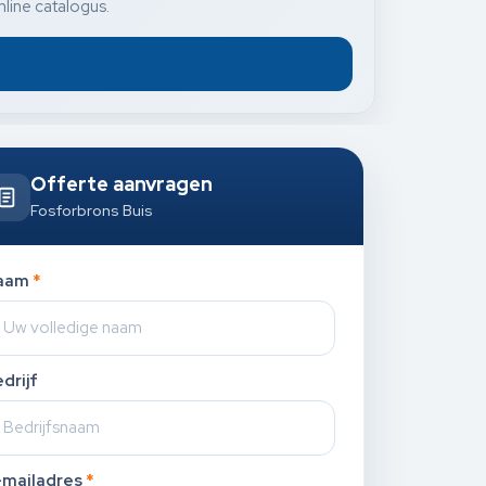
nline catalogus.
Offerte aanvragen
Fosforbrons Buis
aam
*
drijf
-mailadres
*