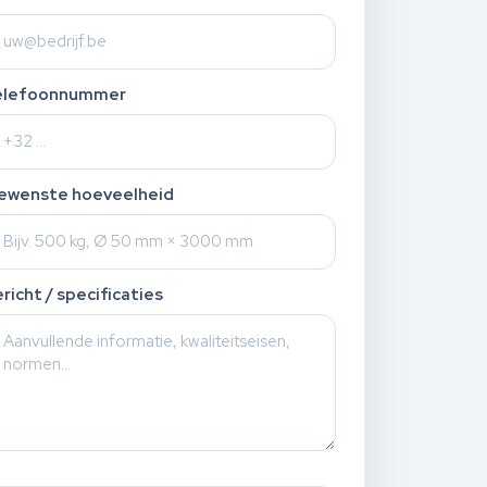
elefoonnummer
ewenste hoeveelheid
richt / specificaties