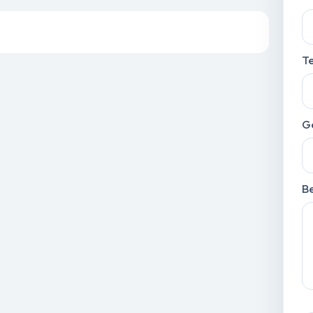
T
G
Be