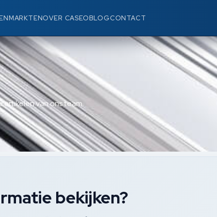
EN
MARKTEN
OVER CASEO
BLOG
CONTACT
 artikelen van ons team.
rmatie bekijken?