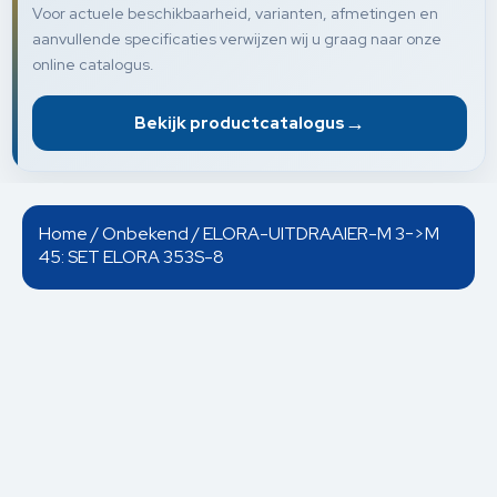
Voor actuele beschikbaarheid, varianten, afmetingen en
aanvullende specificaties verwijzen wij u graag naar onze
online catalogus.
→
Bekijk productcatalogus
Home
/
Onbekend
/ ELORA-UITDRAAIER-M 3->M
45: SET ELORA 353S-8