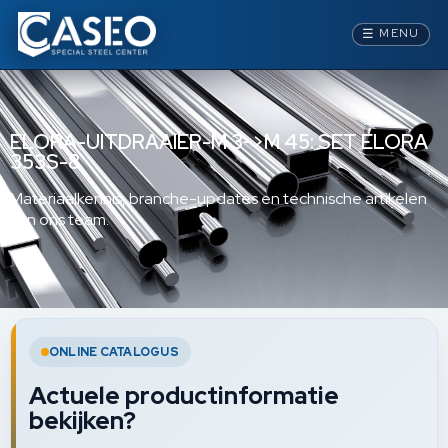
☰
MENU
ELORA-UITDRAAIER-M 3->M 45: SET ELORA
353S-8
Materiaalkennis, branche-updates en technische artikelen
van ons team.
ONLINE CATALOGUS
Actuele productinformatie
bekijken?