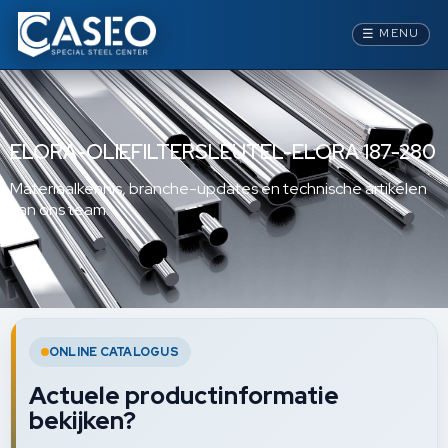
☰
MENU
ELORA-OLIEFILTERSLEUTEL-ELORA 187-280
Materiaalkennis, branche-updates en technische artikelen
van ons team.
ONLINE CATALOGUS
Actuele productinformatie
bekijken?