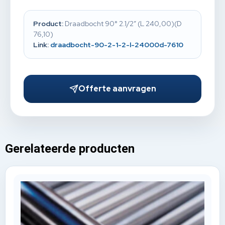
Product:
Draadbocht 90° 2.1/2” (L 240,00)(D
76,10)
Link:
draadbocht-90-2-1-2-l-24000d-7610
Offerte aanvragen
Gerelateerde producten