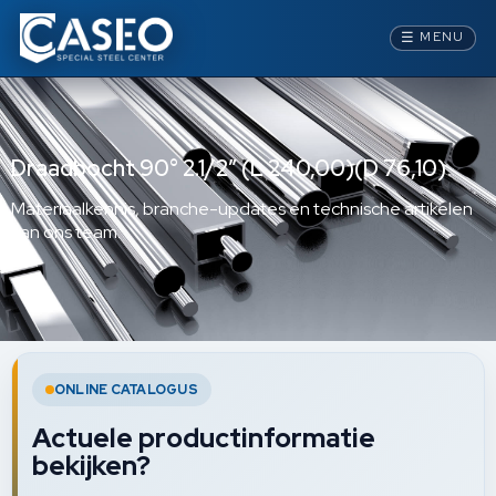
☰
MENU
Draadbocht 90° 2.1/2” (L 240,00)(D 76,10)
Materiaalkennis, branche-updates en technische artikelen
van ons team.
ONLINE CATALOGUS
Actuele productinformatie
bekijken?