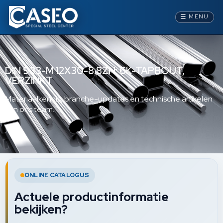
☰
MENU
DIN 933-M 12X30-8.8ZN: 6K-TAPBOUT,
VERZINKT
Materiaalkennis, branche-updates en technische artikelen
van ons team.
ONLINE CATALOGUS
Actuele productinformatie
bekijken?