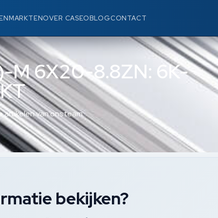
EN
MARKTEN
OVER CASEO
BLOG
CONTACT
7)-M 6X20-8.8ZN: 6K-
NKT
 artikelen van ons team.
rmatie bekijken?