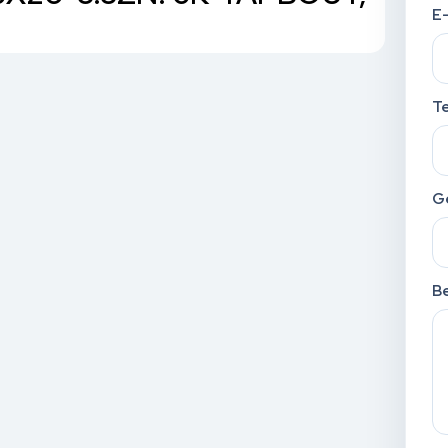
E
T
G
Be