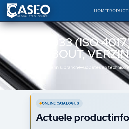
HOME
PRODUCT
DIN 933 (ISO 401
TAPBOUT, VERZI
Materiaalkennis, branche-updates en technische
ONLINE CATALOGUS
Actuele productinfo