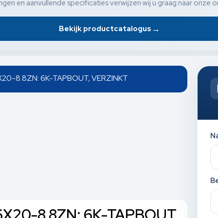
gen en aanvullende specificaties verwijzen wij u graag naar onze o
→
Bekijk productcatalogus
 6X20-8.8ZN: 6K-TAPBOUT, VERZINKT
N
Be
 6X20-8.8ZN: 6K-TAPBOUT,