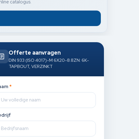
nline catalogus.
Offerte aanvragen
DIN 933 (ISO 4017)-M 6X20-8.8ZN: 6K-
TAPBOUT, VERZINKT
aam
*
drijf