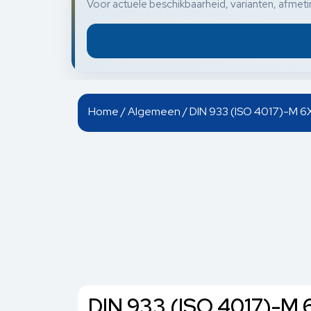
Voor actuele beschikbaarheid, varianten, afmetin
Home
/
Algemeen
/ DIN 933 (ISO 4017)-M
DIN 933 (ISO 4017)-M