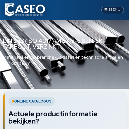
☰
MENU
DIN 933 (ISO 4017)-M 6X12-8.8ZN: 6K-
TAPBOUT, VERZINKT
Materiaalkennis, branche-updates en technische artikelen
van ons team.
ONLINE CATALOGUS
Actuele productinformatie
bekijken?