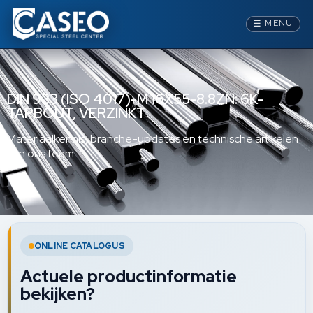
☰
MENU
DIN 933 (ISO 4017)-M 16X55-8.8ZN: 6K-
TAPBOUT, VERZINKT
Materiaalkennis, branche-updates en technische artikelen
van ons team.
ONLINE CATALOGUS
Actuele productinformatie
bekijken?