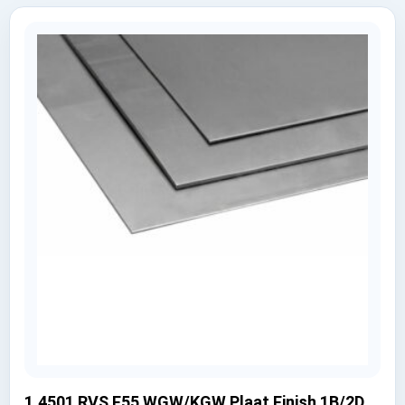
1.4501 RVS F55 WGW/KGW Plaat Finish 1B/2D