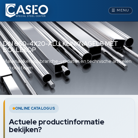
☰
MENU
DIN 660-4X20-ALU: KLINKNAGELS MET
BOLLEKOP
Materiaalkennis, branche-updates en technische artikelen
van ons team.
ONLINE CATALOGUS
Actuele productinformatie
bekijken?