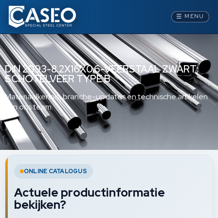
☰
MENU
DIN 2093-8.2X16X0.6-VEERSTAAL ZWART:
SCHOTELVEER TYPE B
Materiaalkennis, branche-updates en technische artikelen
van ons team.
ONLINE CATALOGUS
Actuele productinformatie
bekijken?