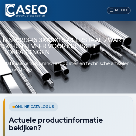
☰
MENU
DIN 2093-16.3X40X1.5-VEERSTAAL ZWART:
SCHOTELVEER VOOR KRITISCHE
TOEPASSINGEN
Materiaalkennis, branche-updates en technische artikelen
van ons team.
ONLINE CATALOGUS
Actuele productinformatie
bekijken?