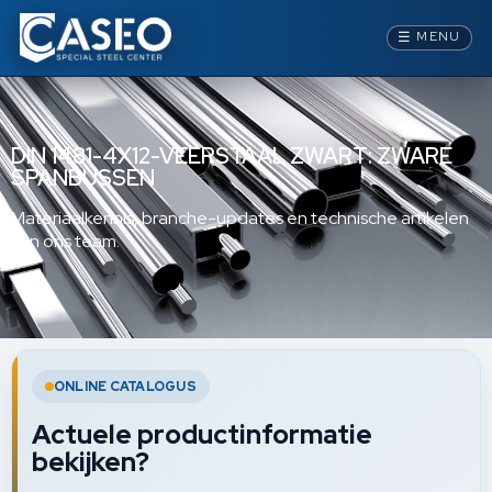
☰
MENU
DIN 1481-4X12-VEERSTAAL ZWART: ZWARE
SPANBUSSEN
Materiaalkennis, branche-updates en technische artikelen
van ons team.
ONLINE CATALOGUS
Actuele productinformatie
bekijken?