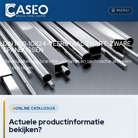
☰
MENU
DIN 1481-10X24-VEERSTAAL ZWART: ZWARE
SPANBUSSEN
Materiaalkennis, branche-updates en technische artikelen
van ons team.
ONLINE CATALOGUS
Actuele productinformatie
bekijken?