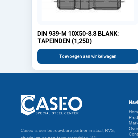
DIN 939-M 10X50-8.8 BLANK:
TAPEINDEN (1,25D)
Toevoegen aan winkelwagen
Navi
Hom
Prod
Mar
Ove
Caseo is een betrouwbare partner in staal, RVS,
Cont
aluminium en non-ferro materialen. Wij