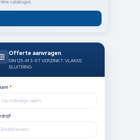
nline catalogus.
Offerte aanvragen
DIN 125-M 3-ST VERZINKT: VLAKKE
SLUITRING
aam
*
drijf