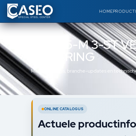
HOME
PRODUCT
DIN 125-M 3-ST V
SLUITRING
Materiaalkennis, branche-updates en technische
ONLINE CATALOGUS
Actuele productinfo