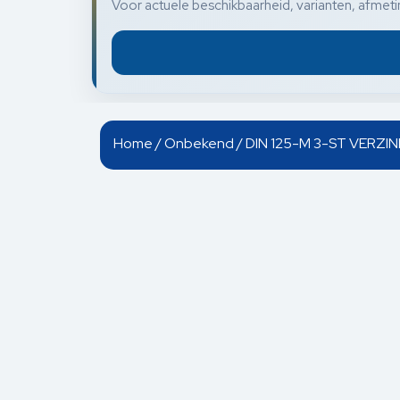
Voor actuele beschikbaarheid, varianten, afmetin
Home
/
Onbekend
/ DIN 125-M 3-ST VERZI