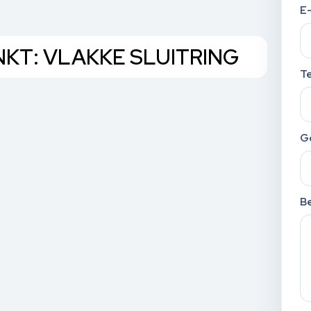
E
INKT: VLAKKE SLUITRING
T
G
Be