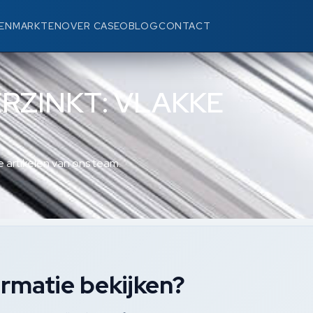
EN
MARKTEN
OVER CASEO
BLOG
CONTACT
ERZINKT: VLAKKE
 artikelen van ons team.
rmatie bekijken?