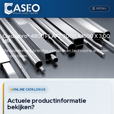
☰
MENU
Creusabro® 4800 PLAAT 3000 X 1500 X 3,00
MM
Materiaalkennis, branche-updates en technische artikelen
van ons team.
ONLINE CATALOGUS
Actuele productinformatie
bekijken?